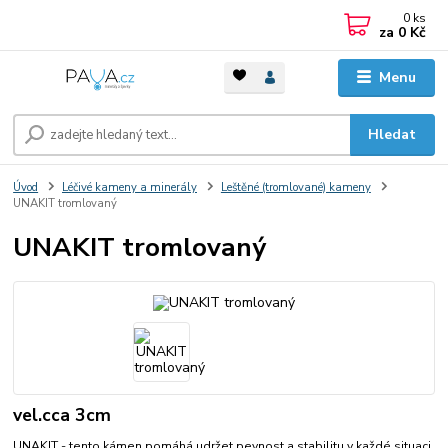
0
ks
za
0 Kč
Menu
Hledat
Úvod
Léčivé kameny a minerály
Leštěné (tromlované) kameny
UNAKIT tromlovaný
UNAKIT tromlovaný
vel.cca 3cm
UNAKIT - tento kámen pomáhá udržet pevnost a stabilitu v každé situaci.