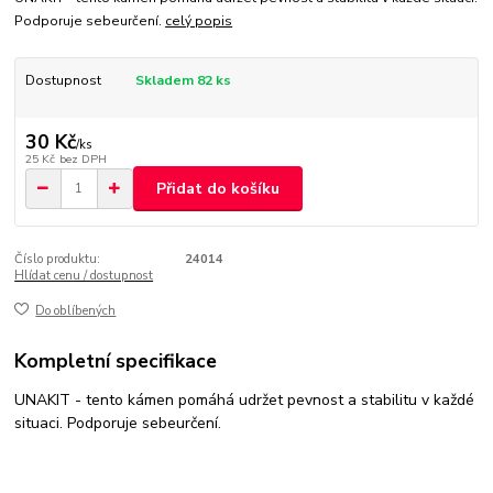
Podporuje sebeurčení.
celý popis
Dostupnost
Skladem 82 ks
30 Kč
/
ks
25 Kč
bez DPH
Přidat do košíku
Číslo produktu:
24014
Hlídat cenu / dostupnost
Do oblíbených
Kompletní specifikace
UNAKIT - tento kámen pomáhá udržet pevnost a stabilitu v každé
situaci. Podporuje sebeurčení.