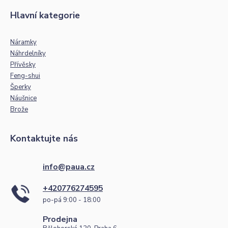
Hlavní kategorie
Náramky
Náhrdelníky
Přívěsky
Feng-shui
Šperky
Náušnice
Brože
Kontaktujte nás
info@paua.cz
+420776274595
po-pá 9:00 - 18:00
Prodejna