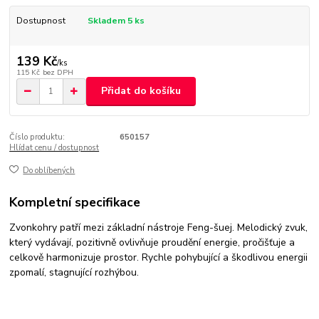
Dostupnost
Skladem 5 ks
139 Kč
/
ks
115 Kč
bez DPH
Přidat do košíku
Číslo produktu:
650157
Hlídat cenu / dostupnost
Do oblíbených
Kompletní specifikace
Zvonkohry patří mezi základní nástroje Feng-šuej. Melodický zvuk,
který vydávají, pozitivně ovlivňuje proudění energie, pročišťuje a
celkově harmonizuje prostor. Rychle pohybující a škodlivou energii
zpomalí, stagnující rozhýbou.