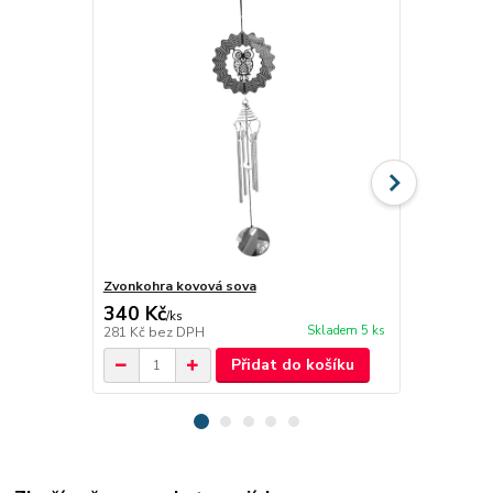
Zvonkohra kovová sova
Zvonkohra k
340 Kč
340 Kč
/
ks
/
ks
Skladem 5 ks
281 Kč
bez DPH
281 Kč
bez 
Přidat do košíku