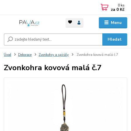
0
ks
za
0 Kč
Menu
Hledat
Úvod
Dekorace
Zvonkohry a spirály
Zvonkohra kovová malá č.7
Zvonkohra kovová malá č.7