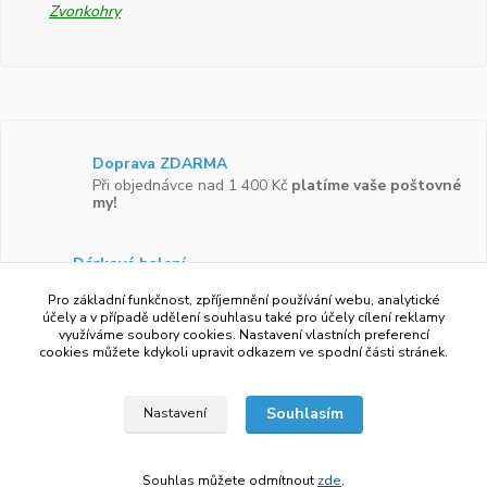
Zvonkohry
Doprava ZDARMA
Při objednávce nad 1 400 Kč
platíme vaše poštovné
my!
Dárkové balení
Zboží vám rádi zabalíme do
dárkové krabičky.
Pro základní funkčnost, zpříjemnění používání webu, analytické
účely a v případě udělení souhlasu také pro účely cílení reklamy
využíváme soubory cookies. Nastavení vlastních preferencí
Ověřeno zákazníky
cookies můžete kdykoli upravit odkazem ve spodní části stránek.
Více než 97 %
zákazníků by doporučilo náš obchod
svým známým.
Souhlasím
Nastavení
Souhlas můžete odmítnout
zde
.