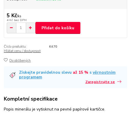
5 Kč
/
ks
4 Kč
bez DPH
Přidat do košíku
Číslo produktu:
K470
Hlídat cenu / dostupnost
Do oblíbených
Získejte pravidelnou slevu
až 15 %
s
věrnostním
programem
Zaregistrujte se
Kompletní specifikace
Popis minerálu je vytisknut na pevné papírové kartičce.