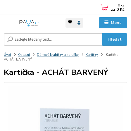
0
ks
za
0 Kč
Menu
Hledat
Úvod
Ostatní
Dárkové krabičky a kartičky
Kartičky
Kartička -
ACHÁT BARVENÝ
Kartička - ACHÁT BARVENÝ