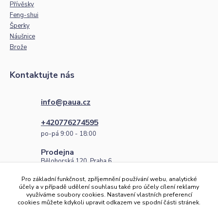
Přívěsky
Feng-shui
Šperky
Náušnice
Brože
Kontaktujte nás
info@paua.cz
+420776274595
po-pá 9:00 - 18:00
Prodejna
Bělohorská 120, Praha 6
po-pá 9:00 - 18:00
Pro základní funkčnost, zpříjemnění používání webu, analytické
Číslo účtu
účely a v případě udělení souhlasu také pro účely cílení reklamy
využíváme soubory cookies. Nastavení vlastních preferencí
2101268427/2010
cookies můžete kdykoli upravit odkazem ve spodní části stránek.
IBAN: CZ96 2010 0000 0021 0126 8427