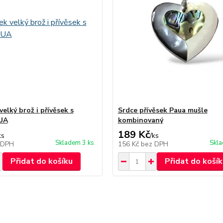
velký brož i přívěsek s
Srdce přívěsek Paua mušle
AUA
kombinovaný
189 Kč
ks
/
ks
Skladem 3 ks
Skla
 DPH
156 Kč
bez DPH
Přidat do košíku
Přidat do košík