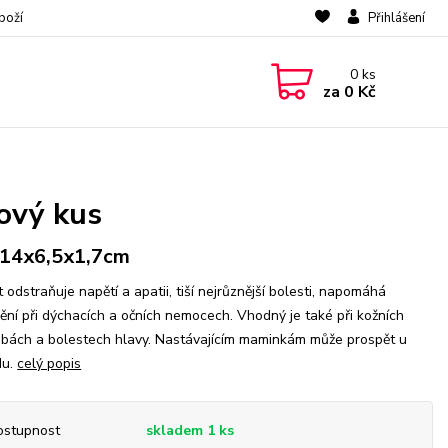
boží
Přihlášení
0
ks
za
0 Kč
rový kus
.14x6,5x1,7cm
 odstraňuje napětí a apatii, tiší nejrůznější bolesti, napomáhá
ění při dýchacích a očních nemocech. Vhodný je také při kožních
bách a bolestech hlavy. Nastávajícím maminkám může prospět u
du.
celý popis
ostupnost
skladem 1 ks