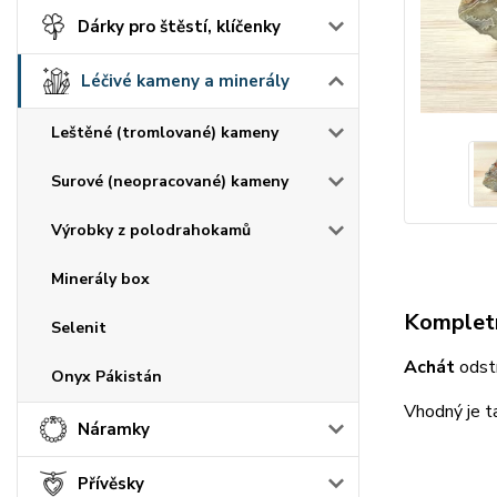
Dárky pro štěstí, klíčenky
Léčivé kameny a minerály
Leštěné (tromlované) kameny
Surové (neopracované) kameny
Výrobky z polodrahokamů
Minerály box
Kompletn
Selenit
Achát
odstr
Onyx Pákistán
Vhodný je t
Náramky
Přívěsky