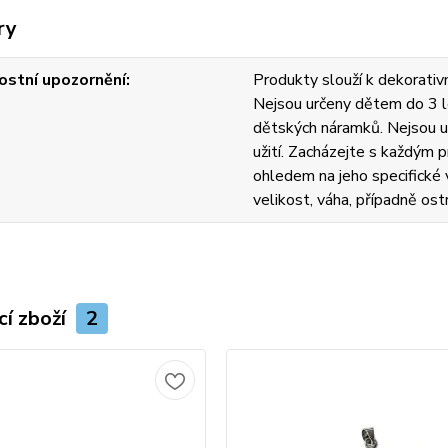
ry
stní upozornění
Produkty slouží k dekorativn
Nejsou určeny dětem do 3 l
dětských náramků. Nejsou u
užití. Zacházejte s každým
ohledem na jeho specifické v
velikost, váha, případně ost
cí zboží
2