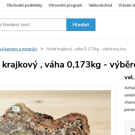
i
Obchodní podmínky
Věrnostní program
Velkoobchod
Vrácení z
Hledat
vé kameny a minerály
Achát krajkový , váha 0,173kg - výběrový kus
 krajkový , váha 0,173kg - výbě
vel
Achát
uvoln
choro
poro
D