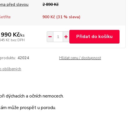
ena před slevou
2 890 Kč
etříte
900 Kč (
31
% sleva)
 990 Kč
/
ks
Přidat do košíku
645 Kč
bez DPH
 produktu:
42024
Hlídat cenu / dostupnost
o oblíbených
 při dýchacích a očních nemocech.
nkám může prospět u porodu.