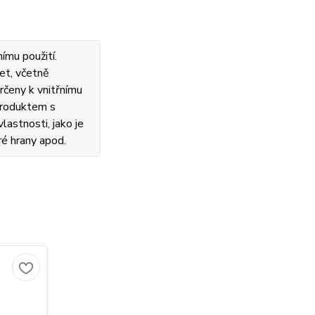
ímu použití.
et, včetně
rčeny k vnitřnímu
 produktem s
lastnosti, jako je
ré hrany apod.