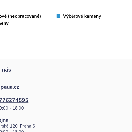
ové (neopracované)
Výběrové kameny
meny
 nás
paua.cz
776274595
9:00 - 18:00
ejna
rská 120, Praha 6