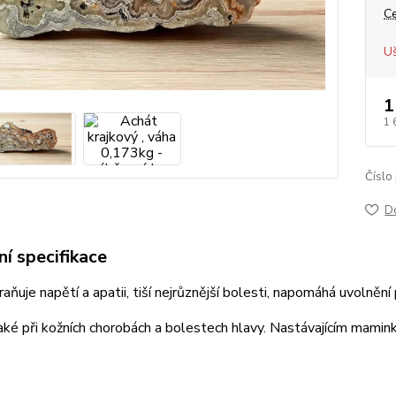
C
Uš
1
1 
Číslo
D
í specifikace
aňuje napětí a apatii, tiší nejrůznější bolesti, napomáhá uvolnění
aké při kožních chorobách a bolestech hlavy. Nastávajícím mami