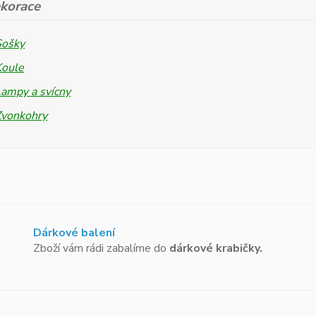
korace
Sošky
Koule
ampy a svícny
Zvonkohry
Dárkové balení
Zboží vám rádi zabalíme do
dárkové krabičky.