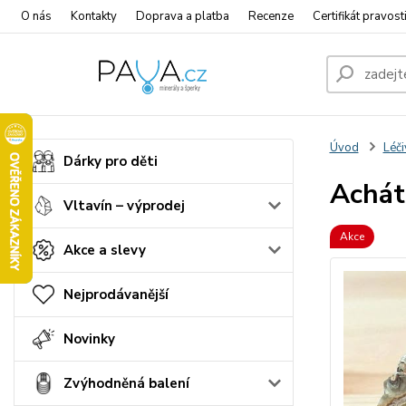
O nás
Kontakty
Doprava a platba
Recenze
Certifikát pravost
Úvod
Léči
Dárky pro děti
Achát
Vltavín – výprodej
Akce
Akce a slevy
Nejprodávanější
Novinky
Zvýhodněná balení