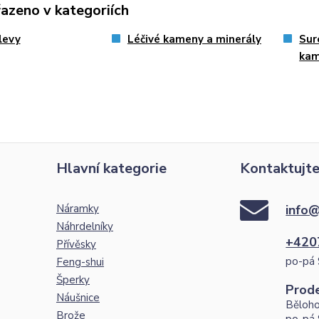
řazeno v kategoriích
levy
Léčivé kameny a minerály
Sur
ka
Hlavní kategorie
Kontaktujte
Náramky
info@
Náhrdelníky
+420
Přívěsky
po-pá 
Feng-shui
Šperky
Prod
Náušnice
Běloho
Brože