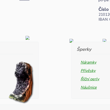
po-pá 
Číslo
21012
IBAN:
Šperky
Náramky
Přívěsky
Říční perly
Náušnice