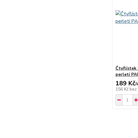
Čtyřlístek 
perletí P
189 Kč
/
156 Kč
bez