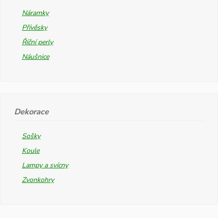
Náramky
Přívěsky
Říční perly
Náušnice
Dekorace
Sošky
Koule
Lampy a svícny
Zvonkohry