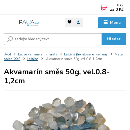
0
ks
za
0 Kč
Menu
Hledat
Úvod
Léčivé kameny a minerály
Leštěné (tromlované) kameny
Malá
balení XXS
Leštěné
Akvamarín směs 50g, vel.0,8-1,2cm
Akvamarín směs 50g, vel.0,8-
1,2cm