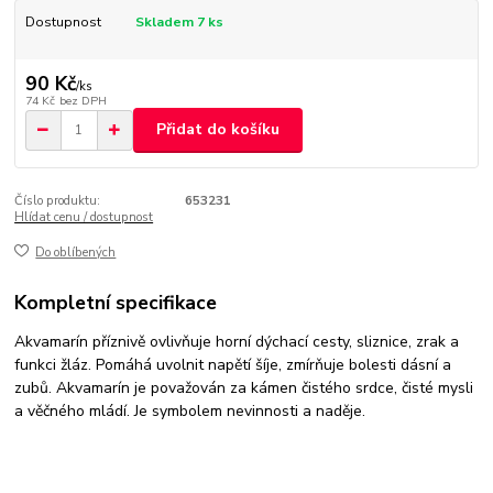
Dostupnost
Skladem 7 ks
90 Kč
/
ks
74 Kč
bez DPH
Přidat do košíku
Číslo produktu:
653231
Hlídat cenu / dostupnost
Do oblíbených
Kompletní specifikace
Akvamarín příznivě ovlivňuje horní dýchací cesty, sliznice, zrak a
funkci žláz. Pomáhá uvolnit napětí šíje, zmírňuje bolesti dásní a
zubů. Akvamarín je považován za kámen čistého srdce, čisté mysli
a věčného mládí. Je symbolem nevinnosti a naděje.