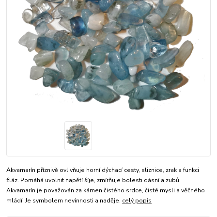
Akvamarín příznivě ovlivňuje horní dýchací cesty, sliznice, zrak a funkci
žláz. Pomáhá uvolnit napětí šíje, zmírňuje bolesti dásní a zubů.
Akvamarín je považován za kámen čistého srdce, čisté mysli a věčného
mládí. Je symbolem nevinnosti a naděje.
celý popis