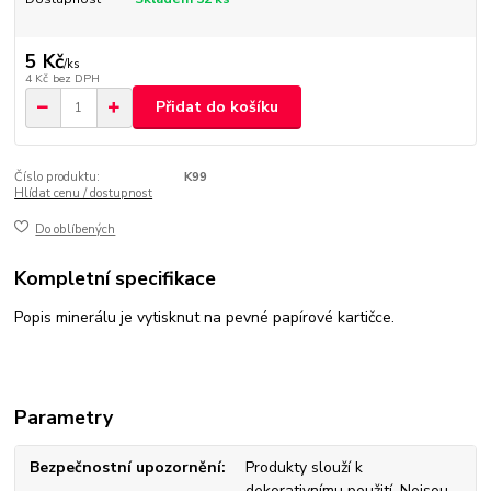
5 Kč
/
ks
4 Kč
bez DPH
Přidat do košíku
Číslo produktu:
K99
Hlídat cenu / dostupnost
Do oblíbených
Kompletní specifikace
Popis minerálu je vytisknut na pevné papírové kartičce.
Parametry
Bezpečnostní upozornění
Produkty slouží k
dekorativnímu použití. Nejsou