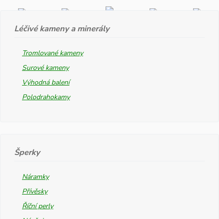
Léčivé kameny a minerály
Tromlované kameny
Surové kameny
Výhodná balení
Polodrahokamy
Šperky
Náramky
Přívěsky
Říční perly