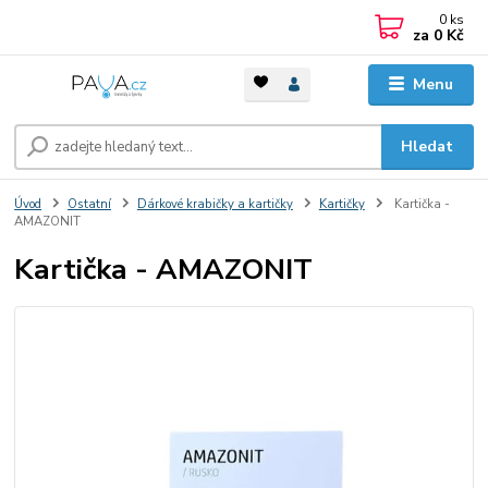
0
ks
za
0 Kč
Menu
Hledat
Úvod
Ostatní
Dárkové krabičky a kartičky
Kartičky
Kartička -
AMAZONIT
Kartička - AMAZONIT