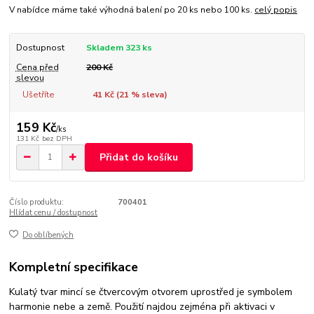
V nabídce máme také výhodná balení po 20 ks nebo 100 ks.
celý popis
Dostupnost
Skladem 323 ks
Cena před
200 Kč
slevou
Ušetříte
41 Kč (
21
% sleva)
159 Kč
/
ks
131 Kč
bez DPH
Přidat do košíku
Číslo produktu:
700401
Hlídat cenu / dostupnost
Do oblíbených
Kompletní specifikace
Kulatý tvar mincí se čtvercovým otvorem uprostřed je symbolem
harmonie nebe a země. Použití najdou zejména při aktivaci v