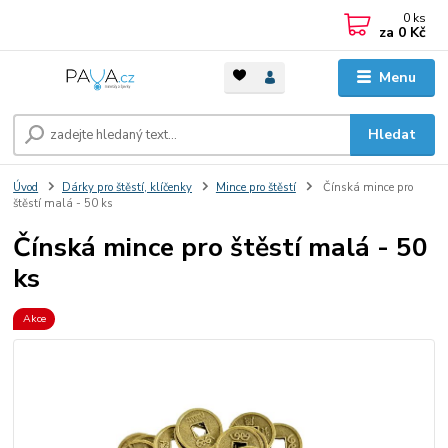
0
ks
za
0 Kč
Menu
Hledat
Úvod
Dárky pro štěstí, klíčenky
Mince pro štěstí
Čínská mince pro
štěstí malá - 50 ks
Čínská mince pro štěstí malá - 50
ks
Akce