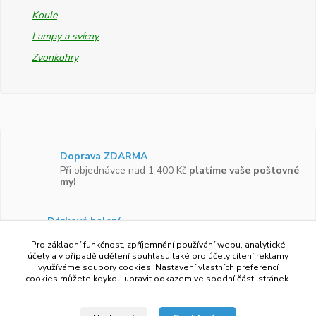
Koule
Lampy a svícny
Zvonkohry
Doprava ZDARMA
Při objednávce nad 1 400 Kč
platíme vaše poštovné
my!
Dárkové balení
Zboží vám rádi zabalíme do
dárkové krabičky.
Pro základní funkčnost, zpříjemnění používání webu, analytické
účely a v případě udělení souhlasu také pro účely cílení reklamy
využíváme soubory cookies. Nastavení vlastních preferencí
Ověřeno zákazníky
cookies můžete kdykoli upravit odkazem ve spodní části stránek.
Více než 97 %
zákazníků by doporučilo náš obchod
svým známým.