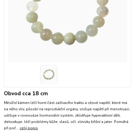
Obvod cca 18 cm
Měsíční kámen léčí horní část zažívacího traktu a citové napětí, které má
na něho vliv, působí na reprodukční orgány, snižuje napětí při menstruaci,
udržuje v rovnováze hormonální systém, zklidňuje hyperaktivní děti,
detoxikuje, léčí problémy kůže, vlasů, očí, slinivky břišní a jater. Pomáhá
při poč...
celý popis