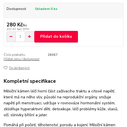
Dostupnost
Skladem 5 ks
280 Kč
/
ks
231 Kč
bez DPH
Přidat do košíku
Číslo produktu:
28087
Hlídat cenu / dostupnost
Do oblíbených
Kompletní specifikace
Měsíční kámen léčí horní část zažívacího traktu a citové napětí,
které má na něho vliv, působí na reprodukční orgány, snižuje
napětí při menstruaci, udržuje v rovnováze hormonální systém,
zklidňuje hyperaktivní děti, detoxikuje, léčí problémy kůže, vlasů,
očí, slinivky břišní a jater.
Pomáhá při početí, těhotenství, porodu a kojení. Měsíční kámen