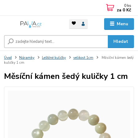
0
ks
za
0 Kč
Menu
Hledat
Úvod
Náramky
Leštěné kuličky
velikost 1cm
Měsíční kámen šedý
kuličky 1 cm
Měsíční kámen šedý kuličky 1 cm