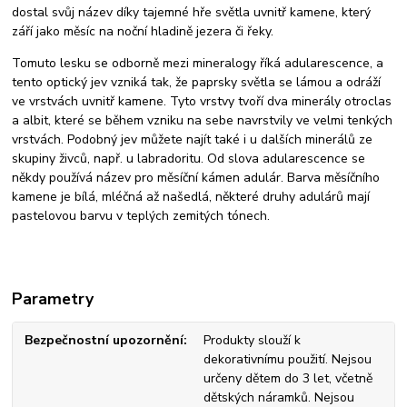
dostal svůj název díky tajemné hře světla uvnitř kamene, který
září jako měsíc na noční hladině jezera či řeky.
Tomuto lesku se odborně mezi mineralogy říká adularescence, a
tento optický jev vzniká tak, že paprsky světla se lámou a odráží
ve vrstvách uvnitř kamene. Tyto vrstvy tvoří dva minerály otroclas
a albit, které se během vzniku na sebe navrstvily ve velmi tenkých
vrstvách. Podobný jev můžete najít také i u dalších minerálů ze
skupiny živců, např. u labradoritu. Od slova adularescence se
někdy používá název pro měsíční kámen adulár. Barva měsíčního
kamene je bílá, mléčná až našedlá, některé druhy adulárů mají
pastelovou barvu v teplých zemitých tónech.
Parametry
Bezpečnostní upozornění
Produkty slouží k
dekorativnímu použití. Nejsou
určeny dětem do 3 let, včetně
dětských náramků. Nejsou