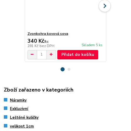
Zvonkohra kovová sova
Motýl přívě
340 Kč
189 Kč
/
ks
/
ks
Skladem 5 ks
281 Kč
bez DPH
156 Kč
bez 
Přidat do košíku
Zboží zařazeno v kategoriích
Náramky
Exkluzivní
Leštěné kuličky
velikost 1cm