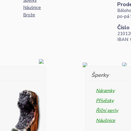
Šperky
Prod
Náušnice
Běloho
Brože
po-pá 
Číslo
21012
IBAN:
Šperky
Náramky
Přívěsky
Říční perly
Náušnice