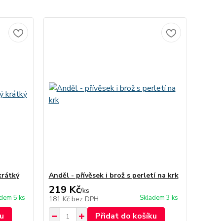
krátký
Anděl - přívěsek i brož s perletí na krk
219 Kč
/
ks
dem 5 ks
Skladem 3 ks
181 Kč
bez DPH
u
Přidat do košíku