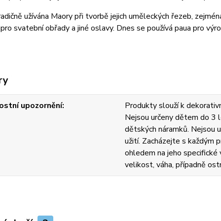
adičně užívána Maory při tvorbě jejich uměleckých řezeb, zejména
pro svatební obřady a jiné oslavy. Dnes se používá paua pro výrob
ry
stní upozornění
Produkty slouží k dekorativn
Nejsou určeny dětem do 3 l
dětských náramků. Nejsou u
užití. Zacházejte s každým
ohledem na jeho specifické v
velikost, váha, případně ost