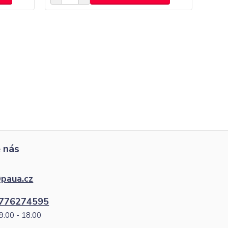
 nás
paua.cz
776274595
9:00 - 18:00