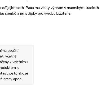
 očí jejich soch. Paua má velký význam v maorských tradicích,
u šperků a její střípky pro výrobu bižuterie.
ímu použití.
et, včetně
rčeny k vnitřnímu
 produktem s
lastnosti, jako je
ré hrany apod.