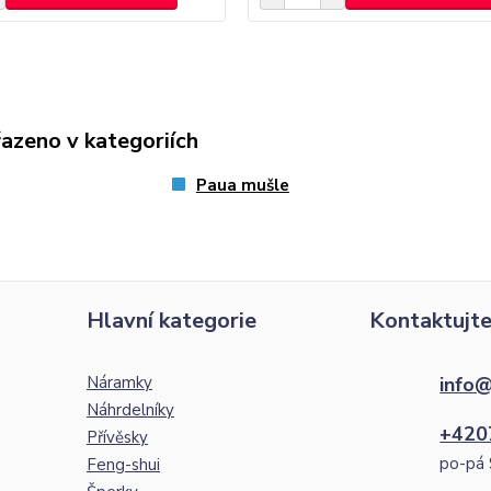
řazeno v kategoriích
Paua mušle
Hlavní kategorie
Kontaktujte
Náramky
info@
Náhrdelníky
+420
Přívěsky
po-pá 
Feng-shui