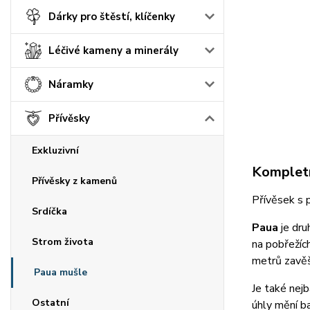
Dárky pro štěstí, klíčenky
Léčivé kameny a minerály
Náramky
Přívěsky
Exkluzivní
Kompletn
Přívěsky z kamenů
Přívěsek s p
Srdíčka
Paua
je dr
Strom života
na pobřežích
metrů zavěš
Paua mušle
Je také nejb
Ostatní
úhly mění b