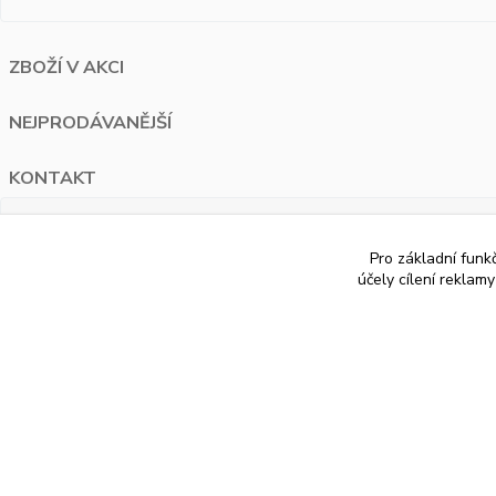
ZBOŽÍ V AKCI
NEJPRODÁVANĚJŠÍ
KONTAKT
PAUA.cz
Pro základní funk
Bělohorská 1687/120 Praha 6
účely cílení reklam
+420 776 274 595
info@paua.cz