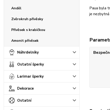
Paua byla tr
Anděl
je nezbytná 
Zvěrokruh přívěsky
Přívěsek s krabičkou
Paramet
Amonit přívěsek
Náhrdelníky
Bezpečno
Ostatní šperky
Larimar šperky
Dekorace
Ostatní