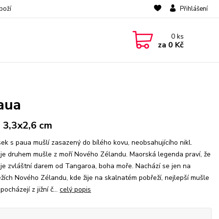
boží
Přihlášení
0
ks
za
0 Kč
Paua
. 3,3x2,6 cm
sek s paua mušlí zasazený do bílého kovu, neobsahujícího nikl.
je druhem mušle z moří Nového Zélandu. Maorská legenda praví, že
je zvláštní darem od Tangaroa, boha moře. Nachází se jen na
žích Nového Zélandu, kde žije na skalnatém pobřeží, nejlepší mušle
pocházejí z jižní č...
celý popis