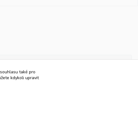
 souhlasu také pro
žete kdykoli upravit
Vytvořeno na
Eshop-rychle.cz