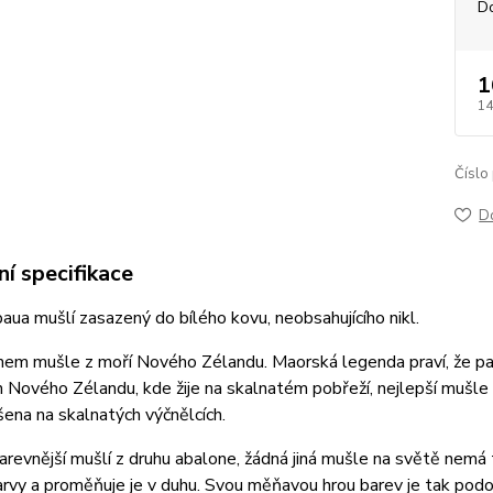
D
1
14
Číslo
D
í specifikace
aua mušlí zasazený do bílého kovu, neobsahujícího nikl.
uhem mušle z moří Nového Zélandu. Maorská legenda praví, že pa
 Nového Zélandu, kde žije na skalnatém pobřeží, nejlepší mušle p
ena na skalnatých výčnělcích.
arevnější mušlí z druhu abalone, žádná jiná mušle na světě nemá 
arvy a proměňuje je v duhu. Svou měňavou hrou barev je tak pod