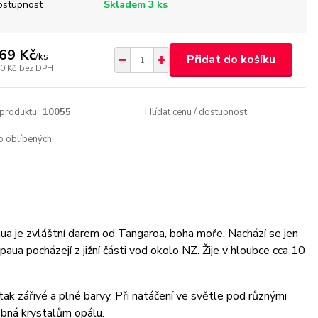
ostupnost
Skladem 3 ks
69 Kč
/
ks
Přidat do košíku
0 Kč
bez DPH
 produktu:
10055
Hlídat cenu / dostupnost
o oblíbených
ua je zvláštní darem od Tangaroa, boha moře. Nachází se jen
aua pocházejí z jižní části vod okolo NZ. Žije v hloubce cca 10
tak zářivé a plné barvy. Při natáčení ve světle pod různými
obná krystalům opálu.