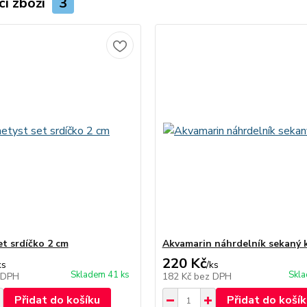
cí zboží
3
t srdíčko 2 cm
Akvamarin náhrdelník sekaný 
220 Kč
ks
/
ks
Skladem 41 ks
Skla
 DPH
182 Kč
bez DPH
Přidat do košíku
Přidat do košík