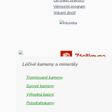
Certifikát pravosti
Věrnostní program
Vrácení zboží
Léčivé kameny a minerály
Tromlované kameny
Surové kameny
Výhodná balení
Polodrahokamy