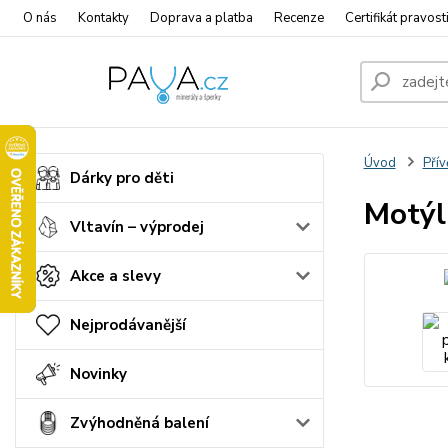
O nás
Kontakty
Doprava a platba
Recenze
Certifikát pravost
Úvod
Přív
Dárky pro děti
Motýl 
Vltavín – výprodej
Akce a slevy
Nejprodávanější
Novinky
Zvýhodněná balení