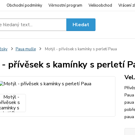
i
Obchodní podmínky
Věrnostní program
Velkoobchod
Vrácení z
Hledat
ěsky
Paua mušle
Motýl - přívěsek s kamínky s perletí Paua
- přívěsek s kamínky s perletí 
Vel
Přívě
Paua 
paua 
pobře
paua 