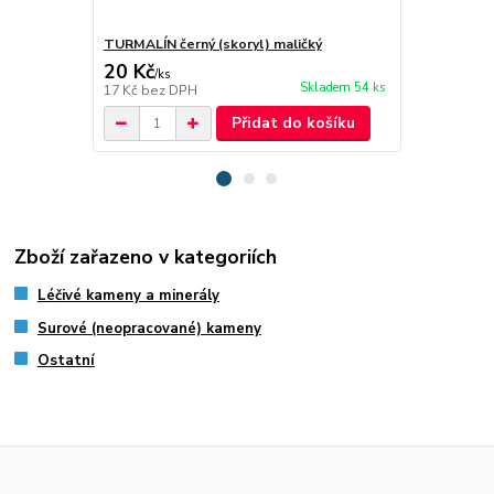
TURMALÍN černý (skoryl) maličký
Záhněda sur
20 Kč
25 Kč
/
ks
/
ks
Skladem 54 ks
17 Kč
bez DPH
21 Kč
bez D
Přidat do košíku
Zboží zařazeno v kategoriích
Léčivé kameny a minerály
Surové (neopracované) kameny
Ostatní