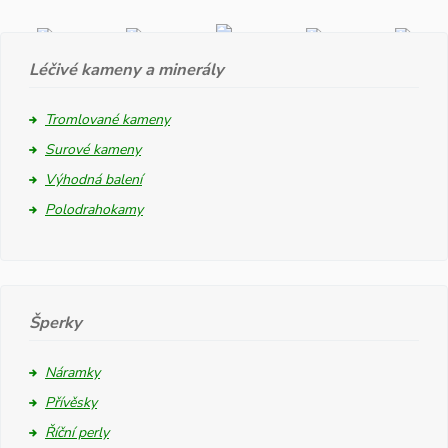
Léčivé kameny a minerály
Tromlované kameny
Surové kameny
Výhodná balení
Polodrahokamy
Šperky
Náramky
Přívěsky
Říční perly