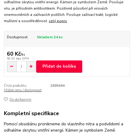
odhalíme skrytou vnitřní energii. Kámen je symbolem Země. Posiluje
víru, je přírodním antibiotikem. Pozitivně působní při virových
onemocněních a zažívacích potížích. Posiluje zažívací trakt, logické
myšlení a soustředěnost.
celý popis
Dostupnost
Skladem 24 ks
60 Kč
/
ks
50 Kč
bez DPH
Přidat do košíku
Číslo produktu:
2305404
Hlídat cenu / dostupnost
Do oblíbených
Kompletní specifikace
Pomocí obsidiánu pronikneme do vlastního nitra a podvědomí a
odhalíme skrytou vnitřní energii. Kámen je symbolem Země.