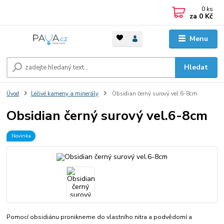
0
ks
za
0 Kč
Menu
Hledat
Úvod
Léčivé kameny a minerály
Obsidian černý surový vel.6-8cm
Obsidian černý surový vel.6-8cm
Novinka
Pomocí obsidiánu pronikneme do vlastního nitra a podvědomí a