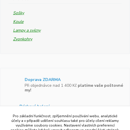
Sošky
Koule
Lampy a svícny
Zvonkohry
Doprava ZDARMA
Při objednávce nad 1 400 Kč
platíme vaše poštovné
my!
Dárkové balení
Zboží vám rádi zabalíme do
dárkové krabičky.
Pro základní funkčnost, zpříjemnění používání webu, analytické
účely a v případě udělení souhlasu také pro účely cílení reklamy
využíváme soubory cookies. Nastavení vlastních preferencí
Ověřeno zákazníky