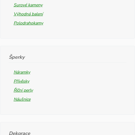
Surové kameny
Výhodná balení
Polodrahokamy
Šperky
Náramky
Přívěsky
Říční perly
Náušnice
Dekorace