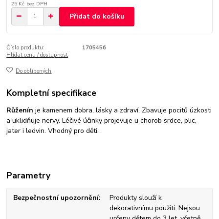
25 Kč
bez DPH
Přidat do košíku
Číslo produktu:
1705456
Hlídat cenu / dostupnost
Do oblíbených
Kompletní specifikace
Růženín
je kamenem dobra, lásky a zdraví. Zbavuje pocitů úzkosti
a uklidňuje nervy. Léčivé účinky projevuje u chorob srdce, plic,
jater i ledvin. Vhodný pro děti.
Parametry
Bezpečnostní upozornění
Produkty slouží k
dekorativnímu použití. Nejsou
určeny dětem do 3 let, včetně