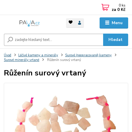
0
ks
za
0 Kč
Menu
Hledat
Úvod
Léčivé kameny a minerály
Surové (neopracované) kameny
Surové minerály vrtané
Růženín surový vrtaný
Růženín surový vrtaný