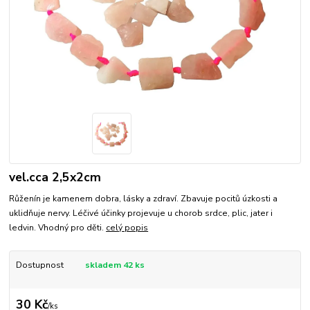
vel.cca 2,5x2cm
Růženín je kamenem dobra, lásky a zdraví. Zbavuje pocitů úzkosti a
uklidňuje nervy. Léčivé účinky projevuje u chorob srdce, plic, jater i
ledvin. Vhodný pro děti.
celý popis
Dostupnost
skladem 42 ks
30 Kč
/
ks