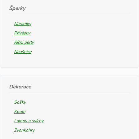
Šperky
Náramky
Přívěsky
Říční perly
Náušnice
Dekorace
Sošky
Koule
Lampy a svícny
Zvonkohry