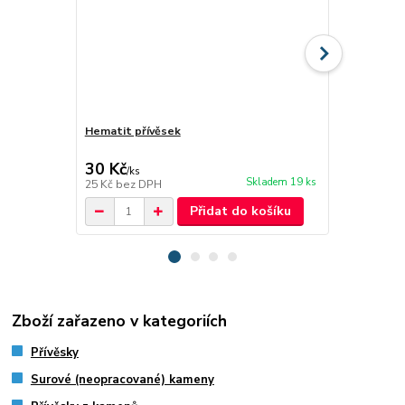
Hematit přívěsek
Jaspis červe
30 Kč
29 Kč
/
ks
/
ks
Skladem 19 ks
25 Kč
bez DPH
24 Kč
bez D
Přidat do košíku
Zboží zařazeno v kategoriích
Přívěsky
Surové (neopracované) kameny