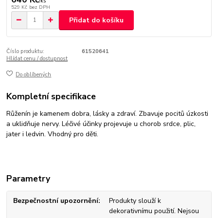
/
ks
529 Kč
bez DPH
Přidat do košíku
Číslo produktu:
61520641
Hlídat cenu / dostupnost
Do oblíbených
Kompletní specifikace
Růženín je kamenem dobra, lásky a zdraví. Zbavuje pocitů úzkosti
a uklidňuje nervy. Léčivé účinky projevuje u chorob srdce, plic,
jater i ledvin. Vhodný pro děti.
Parametry
Bezpečnostní upozornění
Produkty slouží k
dekorativnímu použití. Nejsou