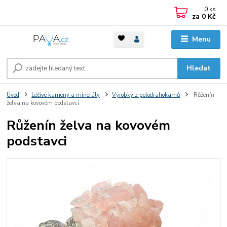
0
ks
za
0 Kč
Menu
Hledat
Úvod
Léčivé kameny a minerály
Výrobky z polodrahokamů
Růženín
želva na kovovém podstavci
Růženín želva na kovovém
podstavci