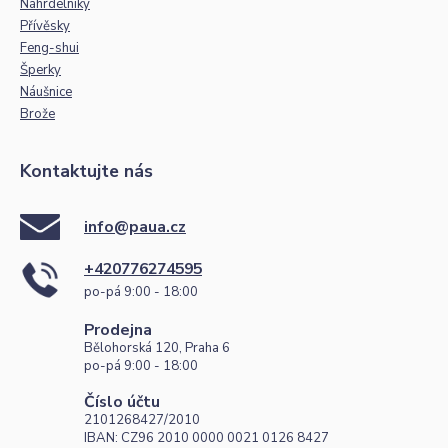
Náhrdelníky
Přívěsky
Feng-shui
Šperky
Náušnice
Brože
Kontaktujte nás
info@paua.cz
+420776274595
po-pá 9:00 - 18:00
Prodejna
Bělohorská 120, Praha 6
po-pá 9:00 - 18:00
Číslo účtu
2101268427/2010
IBAN: CZ96 2010 0000 0021 0126 8427