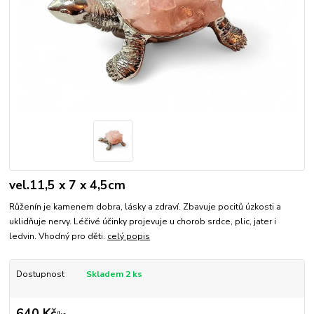
vel.11,5 x 7 x 4,5cm
Růženín je kamenem dobra, lásky a zdraví. Zbavuje pocitů úzkosti a
uklidňuje nervy. Léčivé účinky projevuje u chorob srdce, plic, jater i
ledvin. Vhodný pro děti.
celý popis
Dostupnost
Skladem 2 ks
640 Kč