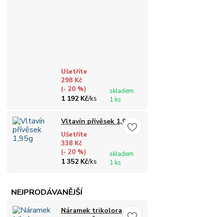
Ušetříte
298 Kč
(- 20 %)
skladem
1 192 Kč
/
ks
1 ks
Vltavín přívěsek 1,95g
Ušetříte
338 Kč
(- 20 %)
skladem
1 352 Kč
/
ks
1 ks
NEJPRODÁVANĚJŠÍ
Náramek trikolora