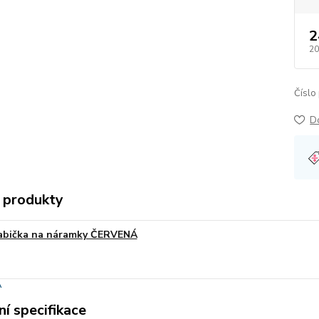
2
20
Číslo
D
 produkty
abička na náramky ČERVENÁ
í specifikace