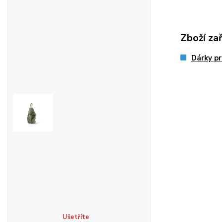
Zboží za
Dárky pr
Ušetříte