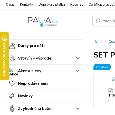
O nás
Kontakty
Doprava a platba
Recenze
Certifikát pravost
Úvod
Osta
Dárky pro děti
SET P
Vltavín – výprodej
Novinka
Akce a slevy
Nejprodávanější
Novinky
Zvýhodněná balení