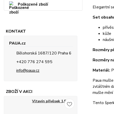
Poškozené zboží
Elegantní s
Set obsahu
přívěs
KONTAKT
kůže
náušni
PAUA.cz
Rozměry př
Bělohorská 1687/120 Praha 6
Rozměry ná
+420 776 274 595
Materiál:
Pa
info@paua.cz
Paua mušle 
zvláštním d
ZBOŽÍ V AKCI
mušle mění 
Vltavín přívěsek 1,53 g
Tento šperk