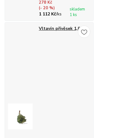
278 Kč
(- 20 %)
skladem
1 112 Kč
/
ks
1 ks
Vltavín přívěsek 1,82g