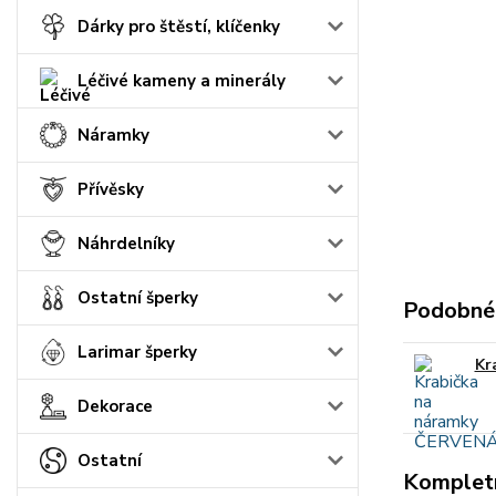
Dárky pro štěstí, klíčenky
Léčivé kameny a minerály
Náramky
Přívěsky
Náhrdelníky
Ostatní šperky
Podobné
Larimar šperky
Kr
Dekorace
Ostatní
Kompletn