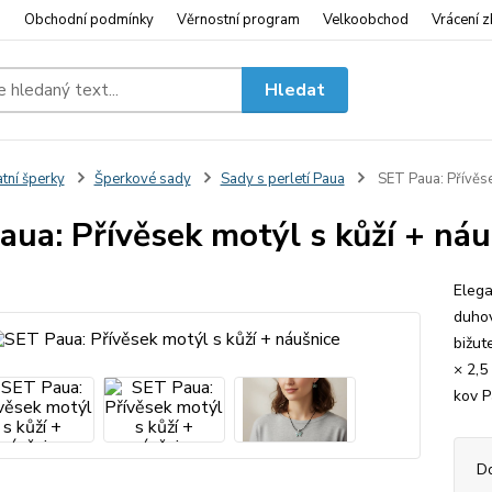
i
Obchodní podmínky
Věrnostní program
Velkoobchod
Vrácení z
Hledat
tní šperky
Šperkové sady
Sady s perletí Paua
SET Paua: Přívěse
aua: Přívěsek motýl s kůží + náu
Elega
duhov
bižut
× 2,5
kov P
D