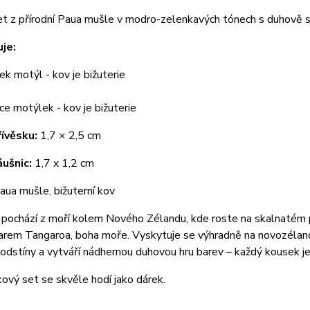
et z přírodní Paua mušle v modro-zelenkavých tónech s duhově se
je:
ek motýl - kov je bižuterie
ce motýlek - kov je bižuterie
ívěsku:
1,7 × 2,5 cm
ušnic:
1,7 x 1,2 cm
ua mušle, bižuterní kov
pochází z moří kolem Nového Zélandu, kde roste na skalnatém p
arem Tangaroa, boha moře. Vyskytuje se výhradně na novozéland
odstíny a vytváří nádhernou duhovou hru barev – každý kousek je 
ový set se skvěle hodí jako dárek.