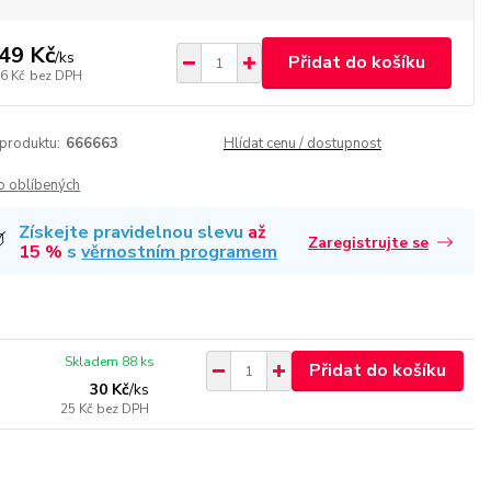
49 Kč
/
ks
Přidat do košíku
6 Kč
bez DPH
 produktu:
666663
Hlídat cenu / dostupnost
o oblíbených
Získejte pravidelnou slevu
až
Zaregistrujte se
15 %
s
věrnostním programem
Skladem 88 ks
Přidat do košíku
30 Kč
/
ks
25 Kč
bez DPH