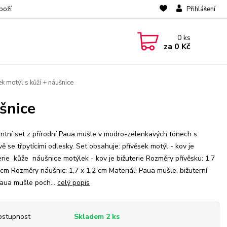
boží
Přihlášení
0
ks
za
0 Kč
k motýl s kůží + náušnice
šnice
ntní set z přírodní Paua mušle v modro-zelenkavých tónech s
ě se třpytícími odlesky. Set obsahuje: přívěsek motýl - kov je
erie kůže náušnice motýlek - kov je bižuterie Rozměry přívěsku: 1,7
 cm Rozměry náušnic: 1,7 x 1,2 cm Materiál: Paua mušle, bižuterní
aua mušle poch...
celý popis
ostupnost
Skladem 2 ks