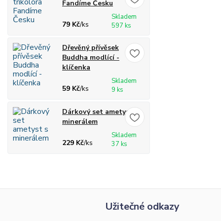
Fandíme Česku
Skladem
79 Kč
/
ks
597 ks
Dřevěný přívěsek
Buddha modlící -
klíčenka
Skladem
59 Kč
/
ks
9 ks
Dárkový set ametyst s
minerálem
Skladem
229 Kč
/
ks
37 ks
Užitečné odkazy