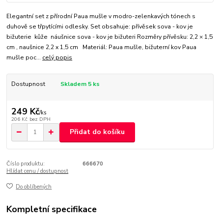
Elegantní set z přírodní Paua mušle v modro-zelenkavých tónech s
duhově se třpytícími odlesky. Set obsahuje: přívěsek sova - kov je
bižuterie kůže náušnice sova - kov je bižuteri Rozměry přívěsku: 2,2 × 1,5
cm , naušnice 2,2 x 1,5 cm Materiál: Paua mušle, bižuterní kov Paua
mušle poc...
celý popis
Dostupnost
Skladem 5 ks
249 Kč
/
ks
206 Kč
bez DPH
Přidat do košíku
Číslo produktu:
666670
Hlídat cenu / dostupnost
Do oblíbených
Kompletní specifikace