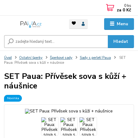
0
ks
za
0 Kč
Menu
Hledat
Úvod
Ostatní šperky
Šperkové sady
Sady s perletí Paua
SET
Paua: Přívěsek sova s kůží + náušnice
SET Paua: Přívěsek sova s kůží +
náušnice
Novinka