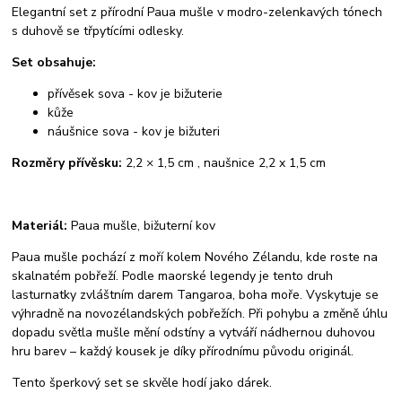
Elegantní set z přírodní Paua mušle v modro-zelenkavých tónech
s duhově se třpytícími odlesky.
Set obsahuje:
přívěsek sova - kov je bižuterie
kůže
náušnice sova - kov je bižuteri
Rozměry přívěsku:
2,2 × 1,5 cm , naušnice 2,2 x 1,5 cm
Materiál:
Paua mušle, bižuterní kov
Paua mušle pochází z moří kolem Nového Zélandu, kde roste na
skalnatém pobřeží. Podle maorské legendy je tento druh
lasturnatky zvláštním darem Tangaroa, boha moře. Vyskytuje se
výhradně na novozélandských pobřežích. Při pohybu a změně úhlu
dopadu světla mušle mění odstíny a vytváří nádhernou duhovou
hru barev – každý kousek je díky přírodnímu původu originál.
Tento šperkový set se skvěle hodí jako dárek.