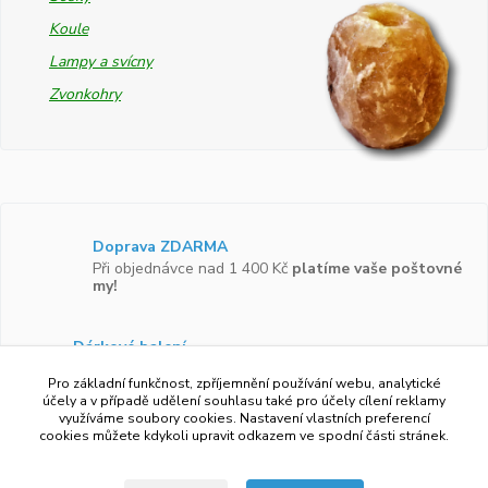
Koule
Lampy a svícny
Zvonkohry
Doprava ZDARMA
Při objednávce nad 1 400 Kč
platíme vaše poštovné
my!
Dárkové balení
Zboží vám rádi zabalíme do
dárkové krabičky.
Pro základní funkčnost, zpříjemnění používání webu, analytické
účely a v případě udělení souhlasu také pro účely cílení reklamy
využíváme soubory cookies. Nastavení vlastních preferencí
Ověřeno zákazníky
cookies můžete kdykoli upravit odkazem ve spodní části stránek.
Více než 97 %
zákazníků by doporučilo náš obchod
svým známým.