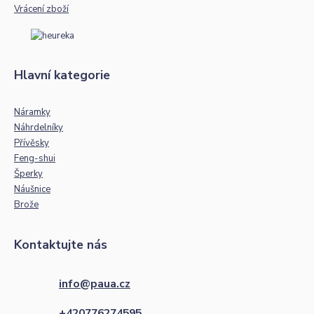
Vrácení zboží
Hlavní kategorie
Náramky
Náhrdelníky
Přívěsky
Feng-shui
Šperky
Náušnice
Brože
Kontaktujte nás
info@paua.cz
+420776274595