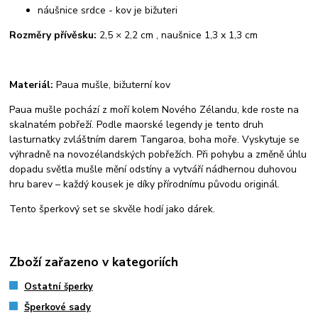
náušnice srdce - kov je bižuteri
Rozměry přívěsku:
2,5 × 2,2 cm , naušnice 1,3 x 1,3 cm
Materiál:
Paua mušle, bižuterní kov
Paua mušle pochází z moří kolem Nového Zélandu, kde roste na
skalnatém pobřeží. Podle maorské legendy je tento druh
lasturnatky zvláštním darem Tangaroa, boha moře. Vyskytuje se
výhradně na novozélandských pobřežích. Při pohybu a změně úhlu
dopadu světla mušle mění odstíny a vytváří nádhernou duhovou
hru barev – každý kousek je díky přírodnímu původu originál.
Tento šperkový set se skvěle hodí jako dárek.
Zboží zařazeno v kategoriích
Ostatní šperky
Šperkové sady