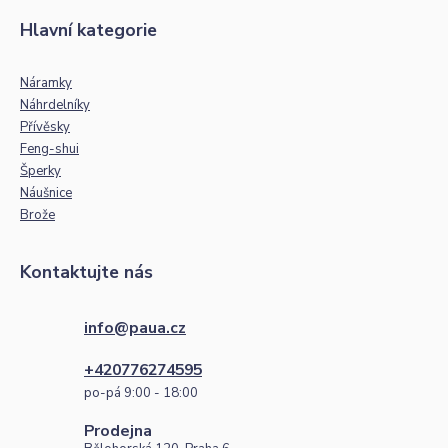
Hlavní kategorie
Náramky
Náhrdelníky
Přívěsky
Feng-shui
Šperky
Náušnice
Brože
Kontaktujte nás
info@paua.cz
+420776274595
po-pá 9:00 - 18:00
Prodejna