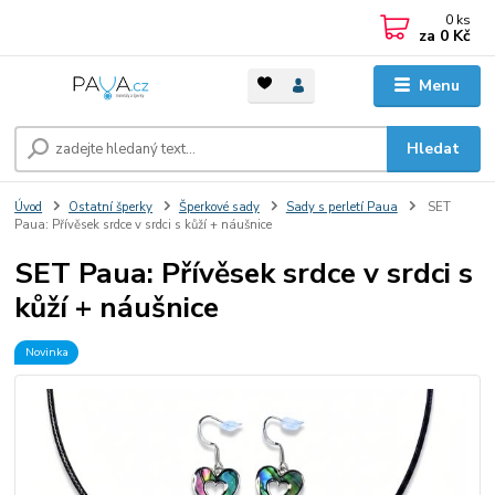
0
ks
za
0 Kč
Menu
Hledat
Úvod
Ostatní šperky
Šperkové sady
Sady s perletí Paua
SET
Paua: Přívěsek srdce v srdci s kůží + náušnice
SET Paua: Přívěsek srdce v srdci s
kůží + náušnice
Novinka