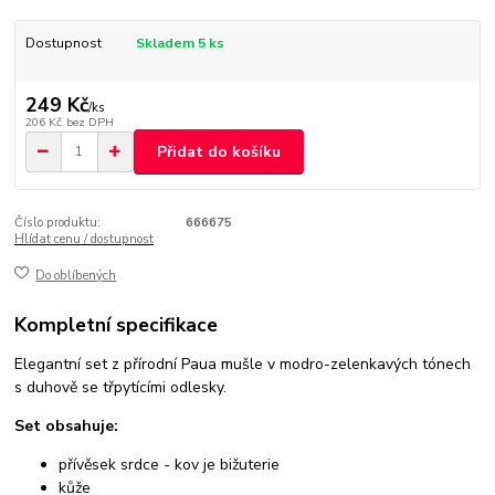
Dostupnost
Skladem 5 ks
249 Kč
/
ks
206 Kč
bez DPH
Přidat do košíku
Číslo produktu:
666675
Hlídat cenu / dostupnost
Do oblíbených
Kompletní specifikace
Elegantní set z přírodní Paua mušle v modro-zelenkavých tónech
s duhově se třpytícími odlesky.
Set obsahuje:
přívěsek srdce - kov je bižuterie
kůže