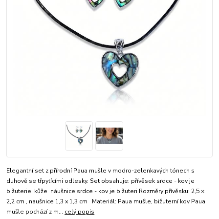
Elegantní set z přírodní Paua mušle v modro-zelenkavých tónech s
duhově se třpytícími odlesky. Set obsahuje: přívěsek srdce - kov je
bižuterie kůže náušnice srdce - kov je bižuteri Rozměry přívěsku: 2,5 ×
2,2 cm , naušnice 1,3 x 1,3 cm Materiál: Paua mušle, bižuterní kov Paua
mušle pochází z m...
celý popis