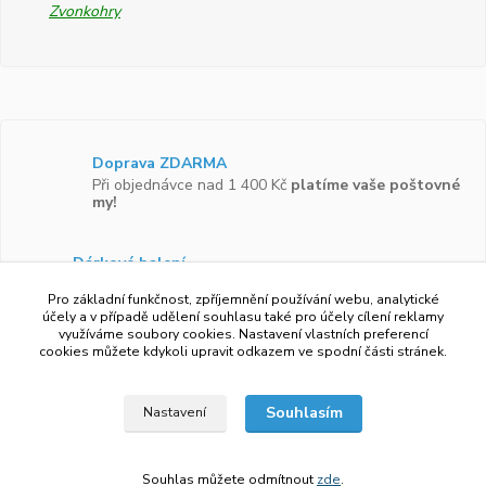
Zvonkohry
Doprava ZDARMA
Při objednávce nad 1 400 Kč
platíme vaše poštovné
my!
Dárkové balení
Zboží vám rádi zabalíme do
dárkové krabičky.
Pro základní funkčnost, zpříjemnění používání webu, analytické
účely a v případě udělení souhlasu také pro účely cílení reklamy
využíváme soubory cookies. Nastavení vlastních preferencí
Ověřeno zákazníky
cookies můžete kdykoli upravit odkazem ve spodní části stránek.
Více než 97 %
zákazníků by doporučilo náš obchod
svým známým.
Souhlasím
Nastavení
Souhlas můžete odmítnout
zde
.