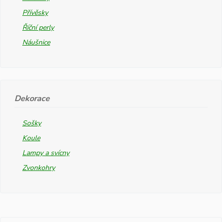
Přívěsky
Říční perly
Náušnice
Dekorace
Sošky
Koule
Lampy a svícny
Zvonkohry