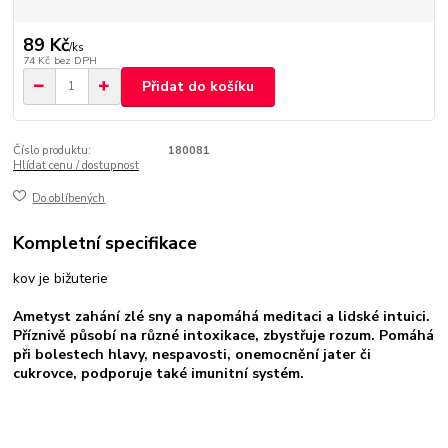
89 Kč
/
ks
74 Kč
bez DPH
Přidat do košíku
Číslo produktu:
180081
Hlídat cenu / dostupnost
Do oblíbených
Kompletní specifikace
kov je bižuterie
Ametyst zahání zlé sny a napomáhá meditaci a lidské intuici.
Příznivě působí na různé intoxikace, zbystřuje rozum. Pomáhá
při bolestech hlavy, nespavosti, onemocnění jater či
cukrovce, podporuje také imunitní systém.