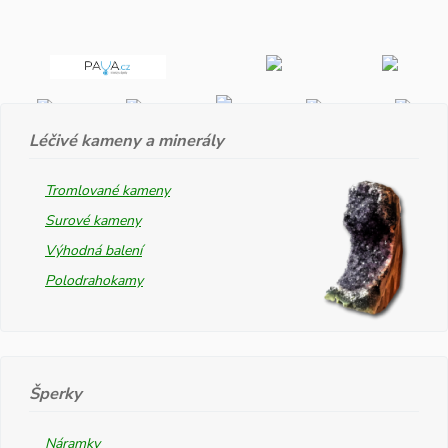
Léčivé kameny a minerály
Tromlované kameny
Surové kameny
Výhodná balení
Polodrahokamy
Šperky
Náramky