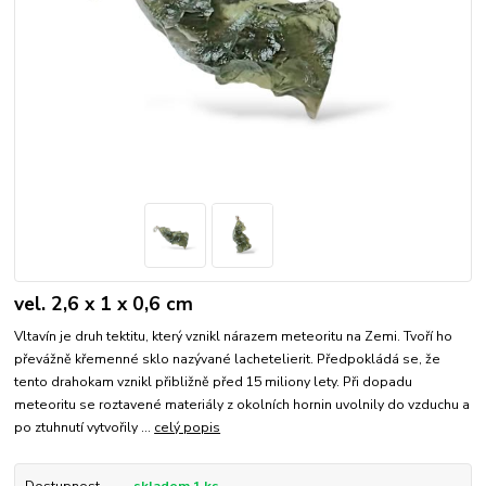
vel. 2,6 x 1 x 0,6 cm
Vltavín je druh tektitu, který vznikl nárazem meteoritu na Zemi. Tvoří ho
převážně křemenné sklo nazývané lachetelierit. Předpokládá se, že
tento drahokam vznikl přibližně před 15 miliony lety. Při dopadu
meteoritu se roztavené materiály z okolních hornin uvolnily do vzduchu a
po ztuhnutí vytvořily ...
celý popis