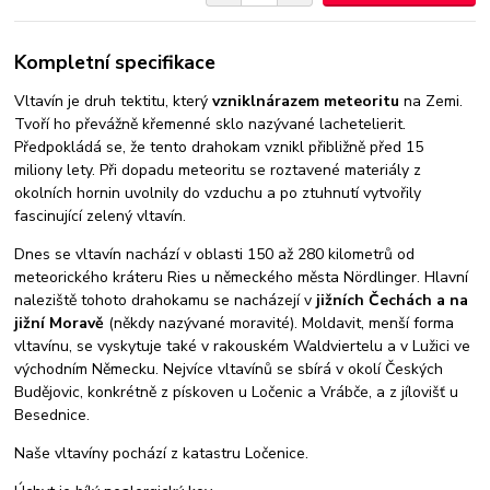
Kompletní specifikace
Vltavín je druh tektitu, který
vznikl
nárazem meteoritu
na Zemi.
Tvoří ho převážně křemenné sklo nazývané lachetelierit.
Předpokládá se, že tento drahokam vznikl přibližně před 15
miliony lety. Při dopadu meteoritu se roztavené materiály z
okolních hornin uvolnily do vzduchu a po ztuhnutí vytvořily
fascinující zelený vltavín.
Dnes se vltavín nachází v oblasti 150 až 280 kilometrů od
meteorického kráteru Ries u německého města Nördlinger. Hlavní
naleziště tohoto drahokamu se nacházejí v
jižních Čechách a na
jižní Moravě
(někdy nazývané moravité). Moldavit, menší forma
vltavínu, se vyskytuje také v rakouském Waldviertelu a v Lužici ve
východním Německu. Nejvíce vltavínů se sbírá v okolí Českých
Budějovic, konkrétně z pískoven u Ločenic a Vrábče, a z jílovišť u
Besednice.
Naše vltavíny pochází z katastru Ločenice.