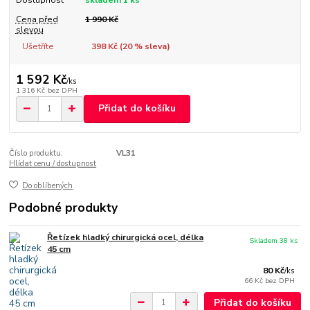
Dostupnost
skladem 1 ks
Cena před
1 990 Kč
slevou
Ušetříte
398 Kč (
20
% sleva)
1 592 Kč
/
ks
1 316 Kč
bez DPH
Přidat do košíku
Číslo produktu:
VL31
Hlídat cenu / dostupnost
Do oblíbených
Podobné produkty
Řetízek hladký chirurgická ocel, délka
Skladem 38 ks
45 cm
80 Kč
/
ks
66 Kč
bez DPH
Přidat do košíku