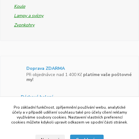
Koule
Lampy a svícny
Zvonkohry
Doprava ZDARMA
Při objednávce nad 1 400 Kč
platíme vaše poštovné
my!
Dárkové balení
Zboží vám rádi zabalíme do
dárkové krabičky.
Pro základní funkčnost, zpříjemnění používání webu, analytické
účely a v případě udělení souhlasu také pro účely cílení reklamy
využíváme soubory cookies. Nastavení vlastních preferencí
Ověřeno zákazníky
cookies můžete kdykoli upravit odkazem ve spodní části stránek.
Více než 97 %
zákazníků by doporučilo náš obchod
svým známým.