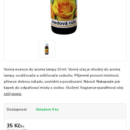
Vonná esence do aroma lampy 10 ml. Vonný olej je vhodný do aroma
lampy, osvěžovače a zvlhčovače vzduchu. Příjemně provoní místnost,
přinese dobrou náladu, uvolnění a povzbuzení. Návod: Nakapejte pár
kapek do odpařovací misky s vodou. Složení: fragrance+parafínový olej
celý popis
Dostupnost
Skladem 9 ks
35 Kč
/
ks