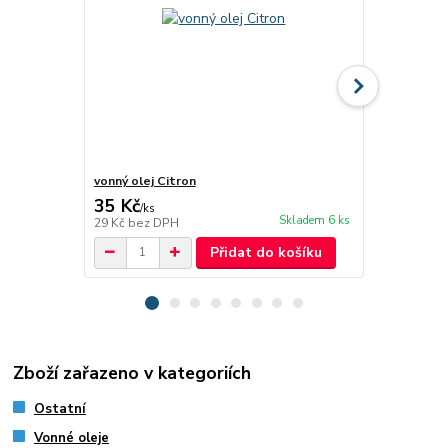
vonný olej Citron
vonný olej 
35 Kč
35 Kč
/
ks
/
ks
Skladem 6 ks
29 Kč
bez DPH
29 Kč
bez D
Přidat do košíku
Zboží zařazeno v kategoriích
Ostatní
Vonné oleje