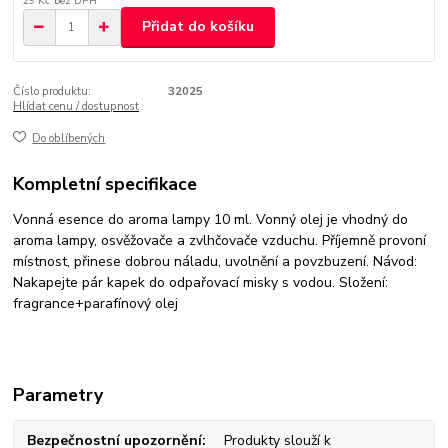
29 Kč
bez DPH
Přidat do košíku
Číslo produktu:
32025
Hlídat cenu / dostupnost
Do oblíbených
Kompletní specifikace
Vonná esence do aroma lampy 10 ml. Vonný olej je vhodný do
aroma lampy, osvěžovače a zvlhčovače vzduchu. Příjemně provoní
místnost, přinese dobrou náladu, uvolnění a povzbuzení. Návod:
Nakapejte pár kapek do odpařovací misky s vodou. Složení:
fragrance+parafínový olej
Parametry
Bezpečnostní upozornění
Produkty slouží k