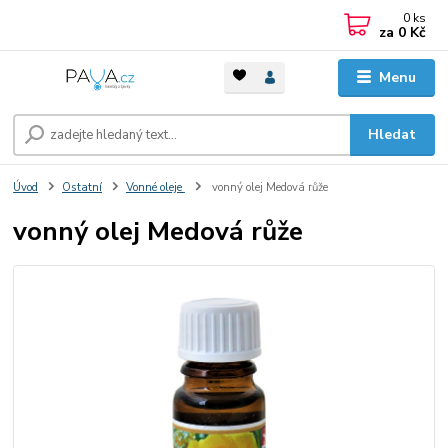
0
ks
za
0 Kč
Menu
Hledat
Úvod
Ostatní
Vonné oleje
vonný olej Medová růže
vonný olej Medová růže