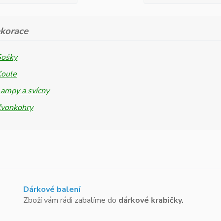
korace
Sošky
Koule
ampy a svícny
Zvonkohry
Dárkové balení
Zboží vám rádi zabalíme do
dárkové krabičky.