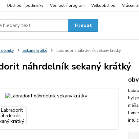
i
Obchodní podmínky
Věrnostní program
Velkoobchod
Vrácení z
Hledat
delníky
Sekané krátké
Labradorit náhrdelník sekaný krátký
dorit náhrdelník sekaný krátký
obv
Labra
byl p
měňav
lomem
intui