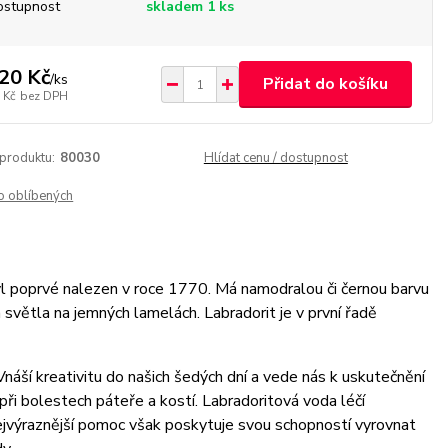
ostupnost
skladem 1 ks
20 Kč
/
ks
Přidat do košíku
 Kč
bez DPH
 produktu:
80030
Hlídat cenu / dostupnost
o oblíbených
yl poprvé nalezen v roce 1770. Má namodralou či černou barvu
světla na jemných lamelách. Labradorit je v první řadě
ší kreativitu do našich šedých dní a vede nás k uskutečnění
při bolestech páteře a kostí. Labradoritová voda léčí
 Nejvýraznější pomoc však poskytuje svou schopností vyrovnat