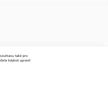
 souhlasu také pro
žete kdykoli upravit
Vytvořeno na
Eshop-rychle.cz