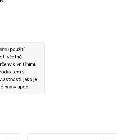
y.
ímu použití.
et, včetně
rčeny k vnitřnímu
 produktem s
lastnosti, jako je
ré hrany apod.