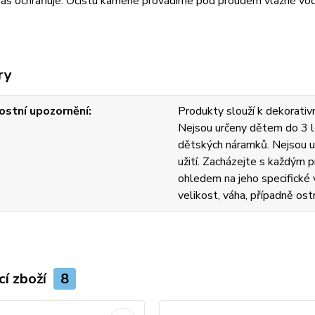
 nás ochraňuje. Očistu kamene provádíme pod proudem vlažné vod
ry
stní upozornění
Produkty slouží k dekorativn
Nejsou určeny dětem do 3 l
dětských náramků. Nejsou u
užití. Zacházejte s každým
ohledem na jeho specifické v
velikost, váha, případně ost
cí zboží
8