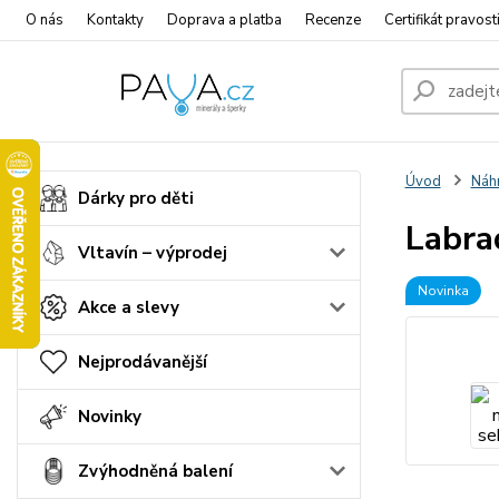
O nás
Kontakty
Doprava a platba
Recenze
Certifikát pravost
Úvod
Náhr
Dárky pro děti
Labra
Vltavín – výprodej
Novinka
Akce a slevy
Nejprodávanější
Novinky
Zvýhodněná balení