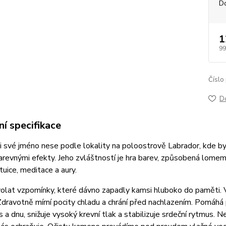
D
1
99
Číslo
D
í specifikace
si své jméno nese podle lokality na poloostrově Labrador, kde b
revnými efekty. Jeho zvláštností je hra barev, způsobená lomem 
uice, meditace a aury.
lat vzpomínky, které dávno zapadly kamsi hluboko do paměti. Vná
 Zdravotně mírní pocity chladu a chrání před nachlazením. Pomáhá 
a dnu, snižuje vysoký krevní tlak a stabilizuje srdeční rytmus.