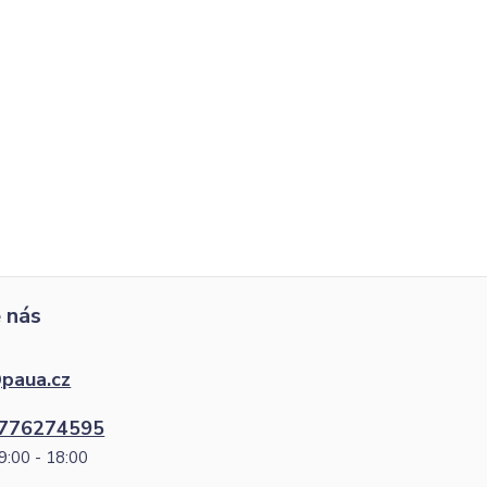
 nás
paua.cz
776274595
9:00 - 18:00