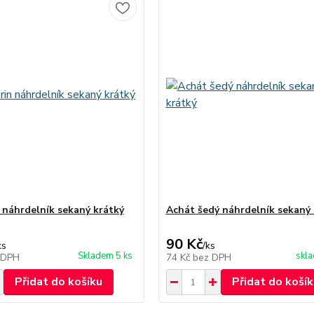
 náhrdelník sekaný krátký
Achát šedý náhrdelník sekaný 
90 Kč
ks
/
ks
Skladem 5 ks
skl
 DPH
74 Kč
bez DPH
Přidat do košíku
Přidat do košík