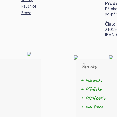
Prod
Náušnice
Běloho
Brože
po-pá 
Číslo
21012
IBAN:
Šperky
Náramky
Přívěsky
Říční perly
Náušnice