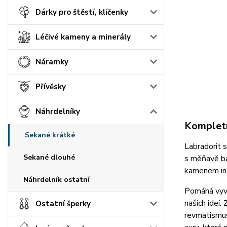
Dárky pro štěstí, klíčenky
Léčivé kameny a minerály
Náramky
Přívěsky
Náhrdelníky
Kompletn
Sekané krátké
Labradorit 
Sekané dlouhé
s měňavě ba
kamenem int
Náhrdelník ostatní
Pomáhá vyvo
našich ideí.
Ostatní šperky
revmatismus 