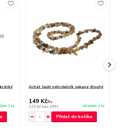
krátký
Achát šedý náhrdelník sekaný dlouhý
Citrí
149 Kč
189
/
ks
adem 1 ks
skladem 2 ks
123 Kč
bez DPH
156 K
u
Přidat do košíku