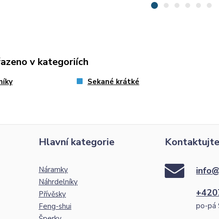
řazeno v kategoriích
níky
Sekané krátké
Hlavní kategorie
Kontaktujte
Náramky
info@
Náhrdelníky
+420
Přívěsky
po-pá 
Feng-shui
Šperky