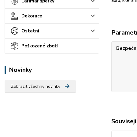
auru, která
Larimar šperky
Dekorace
Ostatní
Paramet
Poškozené zboží
Bezpečno
Novinky
Zobrazit všechny novinky
Souvisejí