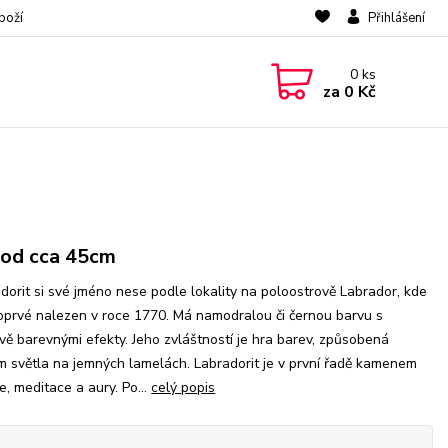
boží
Přihlášení
0
ks
za
0 Kč
od cca 45cm
dorit si své jméno nese podle lokality na poloostrově Labrador, kde
oprvé nalezen v roce 1770. Má namodralou či černou barvu s
ě barevnými efekty. Jeho zvláštností je hra barev, způsobená
 světla na jemných lamelách. Labradorit je v první řadě kamenem
ce, meditace a aury. Po...
celý popis