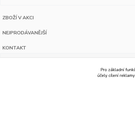
ZBOŽÍ V AKCI
NEJPRODÁVANĚJŠÍ
KONTAKT
PAUA.cz
Pro základní funk
Bělohorská 1687/120 Praha 6
účely cílení reklam
+420 776 274 595
info@paua.cz