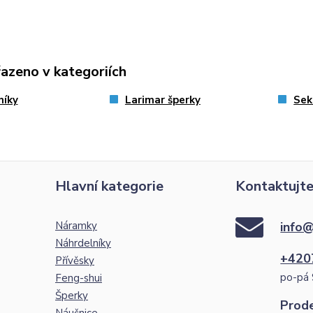
řazeno v kategoriích
níky
Larimar šperky
Sek
Hlavní kategorie
Kontaktujte
Náramky
info@
Náhrdelníky
+420
Přívěsky
po-pá 
Feng-shui
Šperky
Prod