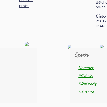
Náušnice
Běloho
Brože
po-pá 
Číslo
21012
IBAN:
Šperky
Náramky
Přívěsky
Říční perly
Náušnice