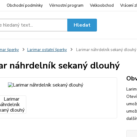
i
Obchodní podmínky
Věrnostní program
Velkoobchod
Vrácení z
Hledat
mar šperky
Larimar ostatní šperky
Larimar náhrdelník sekaný dlouhý
ar náhrdelník sekaný dlouhý
Obv
Larim
Oteví
umožň
umožň
další