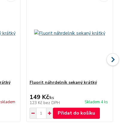
rátký
Fluorit náhrdelník sekaný krátký
Jaspi
krátk
149 Kč
99 
/
ks
skladem
Skladem 4 ks
123 Kč
bez DPH
82 Kč
Přidat do košíku