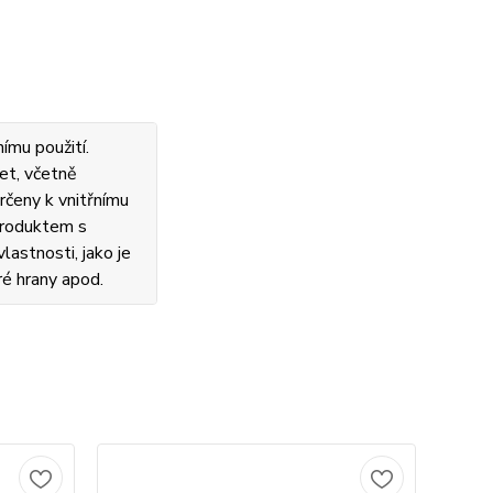
ímu použití.
et, včetně
rčeny k vnitřnímu
 produktem s
lastnosti, jako je
ré hrany apod.