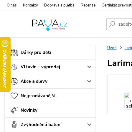
O nás
Kontakty
Doprava a platba
Recenze
Certifikát pravost
Úvod
Lari
Dárky pro děti
Larim
Vltavín – výprodej
Akce a slevy
Nejprodávanější
Novinky
Zvýhodněná balení