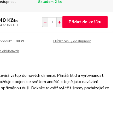
ostupnost
Skladem 2 ks
40 Kč
/
ks
Přidat do košíku
4 Kč
bez DPH
 produktu:
8039
Hlídat cenu / dostupnost
o oblíbených
írá vstup do nových dimenzí. Přináší klid a vyrovnanost.
žňuje spojení se světem andělů, stejně jako navázání
í spřízněnou duši. Dokáže rovněž vyléčit šrámy pocházející ze