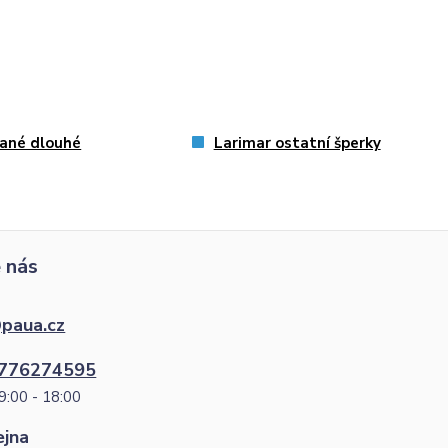
ané dlouhé
Larimar ostatní šperky
 nás
paua.cz
776274595
9:00 - 18:00
ejna