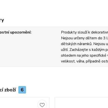
ry
stní upozornění
Produkty slouží k dekorativn
Nejsou určeny dětem do 3 l
dětských náramků. Nejsou u
užití. Zacházejte s každým
ohledem na jeho specifické v
velikost, váha, případně ost
cí zboží
6