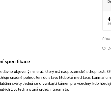
D
4
36
Číslo
D
í specifikace
nedávno objevený minerál, který má nadpozemské schopnosti. Otev
žňuje snadné pohroužení do stavu hluboké meditace. Larimar umo
alšími světy. Jedná se o vynikající kámen pro všechny, kdo hledaj
ulých životech a stará srdeční traumata.