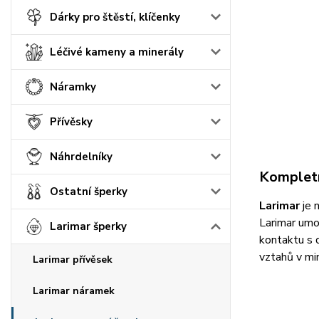
Dárky pro štěstí, klíčenky
Léčivé kameny a minerály
Náramky
Přívěsky
Náhrdelníky
Kompletn
Ostatní šperky
Larimar
je 
Larimar umo
Larimar šperky
kontaktu s d
vztahů v min
Larimar přívěsek
Larimar náramek