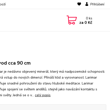
boží
Přihlášení
0
ks
za
0 Kč
od cca 90 cm
ar je nedávno objevený minerál, který má nadpozemské schopnosti.
rá vstup do nových dimenzí. Přináší klid a vyrovnanost. Larimar
uje snadné pohroužení do stavu hluboké meditace. Larimar
uje spojení se světem andělů, stejně jako navázání kontaktu s
mi světy. Jedná se o v...
celý popis