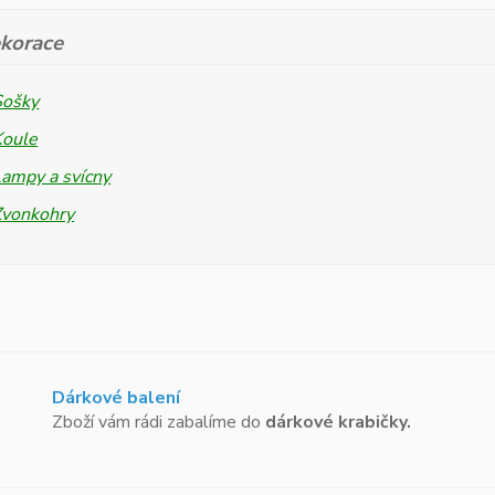
korace
Sošky
Koule
ampy a svícny
Zvonkohry
Dárkové balení
Zboží vám rádi zabalíme do
dárkové krabičky.