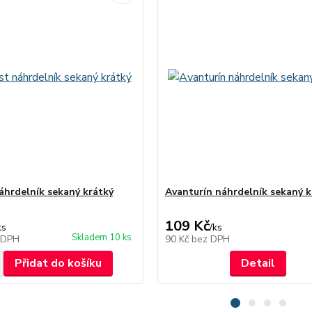
áhrdelník sekaný krátký
Avanturín náhrdelník sekaný k
109 Kč
ks
/
ks
Skladem 10 ks
 DPH
90 Kč
bez DPH
Přidat do košíku
Detail