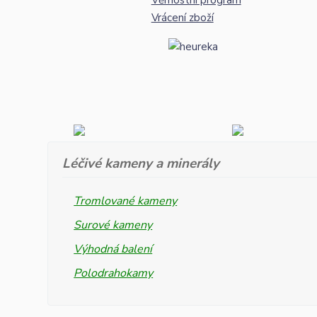
Věrnostní program
Vrácení zboží
Léčivé kameny a minerály
Tromlované kameny
Surové kameny
Výhodná balení
Polodrahokamy