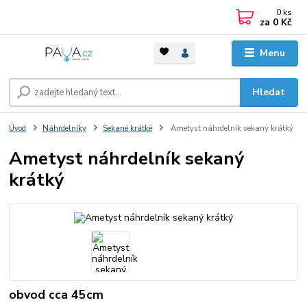
0
ks
za
0 Kč
Menu
Hledat
Úvod
Náhrdelníky
Sekané krátké
Ametyst náhrdelník sekaný krátký
Ametyst náhrdelník sekaný
krátký
obvod cca 45cm