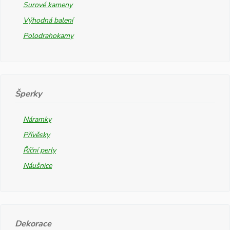
Surové kameny
Výhodná balení
Polodrahokamy
Šperky
Náramky
Přívěsky
Říční perly
Náušnice
Dekorace