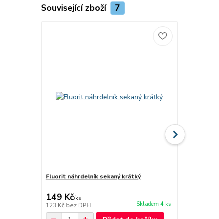
Související zboží
7
Fluorit náhrdelník sekaný krátký
Jaspis červe
149 Kč
99 Kč
/
ks
/
ks
Skladem 4 ks
123 Kč
bez DPH
82 Kč
bez D