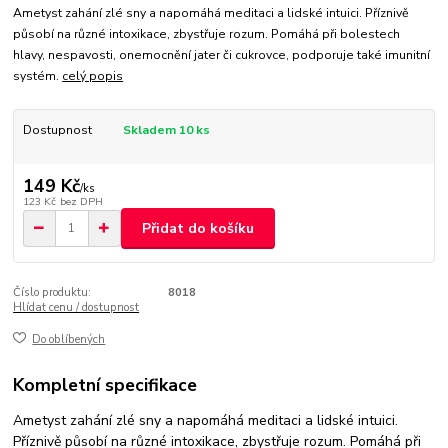
Ametyst zahání zlé sny a napomáhá meditaci a lidské intuici. Příznivě
působí na různé intoxikace, zbystřuje rozum. Pomáhá při bolestech
hlavy, nespavosti, onemocnění jater či cukrovce, podporuje také imunitní
systém.
celý popis
Dostupnost
Skladem 10 ks
149 Kč
/
ks
123 Kč
bez DPH
Přidat do košíku
Číslo produktu:
8018
Hlídat cenu / dostupnost
Do oblíbených
Kompletní specifikace
Ametyst zahání zlé sny a napomáhá meditaci a lidské intuici.
Příznivě působí na různé intoxikace, zbystřuje rozum. Pomáhá při