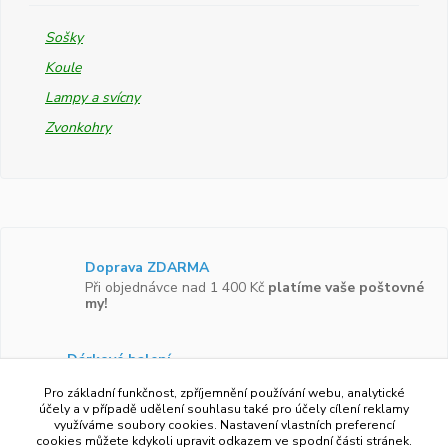
Sošky
Koule
Lampy a svícny
Zvonkohry
Doprava ZDARMA
Při objednávce nad 1 400 Kč
platíme vaše poštovné
my!
Dárkové balení
Zboží vám rádi zabalíme do
dárkové krabičky.
Pro základní funkčnost, zpříjemnění používání webu, analytické
účely a v případě udělení souhlasu také pro účely cílení reklamy
využíváme soubory cookies. Nastavení vlastních preferencí
Ověřeno zákazníky
cookies můžete kdykoli upravit odkazem ve spodní části stránek.