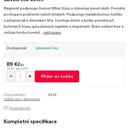
Magnezit podporuje činnost štítné žlázy a stimuluje krevní oběh. Pomáhá
pochopení problémů našich blízkých. Podporuje metabolismus hořčíku
a přispívá tak k detoxikaci těla. Uvolňuje křeče a koliky, pomáhá při
bolestech hlavy způsobených napětím a migrénami. Brání srážení krve a
snižuje tvorbu trombů...
celý popis
Dostupnost
skladem 2 ks
89 Kč
/
ks
74 Kč
bez DPH
Přidat do košíku
Číslo produktu:
8028
Hlídat cenu / dostupnost
Do oblíbených
Kompletní specifikace