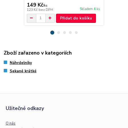
149 Kč
89 Kč
/
ks
/
ks
Skladem 4 ks
123 Kč
bez DPH
74 Kč
bez D
Přidat do košíku
Zboží zařazeno v kategoriích
Náhrdelníky
Sekané krátké
Užitečné odkazy
O nás