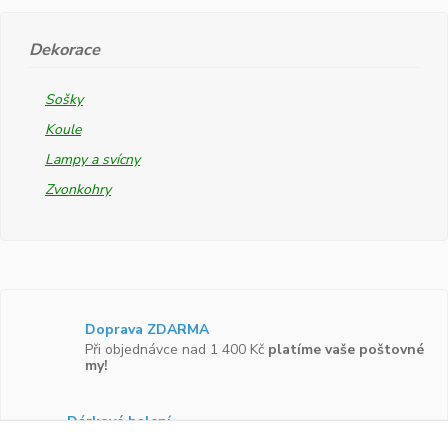
Dekorace
Sošky
Koule
Lampy a svícny
Zvonkohry
Doprava ZDARMA
Při objednávce nad 1 400 Kč
platíme vaše poštovné
my!
Dárkové balení
Zboží vám rádi zabalíme do
dárkové krabičky.