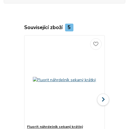
Související zboží
5
Fluorit náhrdelník sekaný krátký
Růženín náh