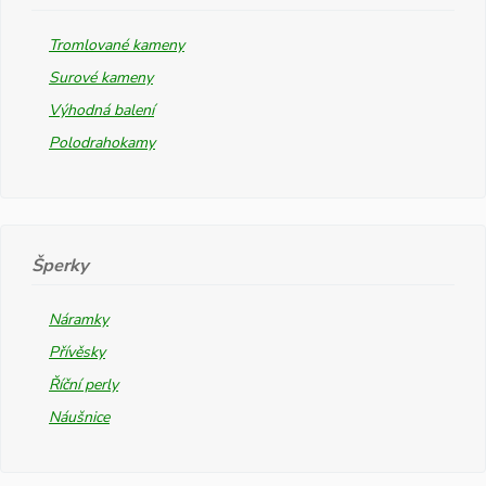
Tromlované kameny
Surové kameny
Výhodná balení
Polodrahokamy
Šperky
Náramky
Přívěsky
Říční perly
Náušnice