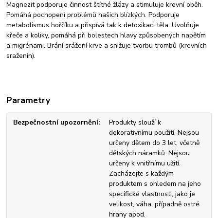
Magnezit podporuje činnost štítné žlázy a stimuluje krevní oběh.
Pomáhá pochopení problémů našich blízkých. Podporuje
metabolismus hořčíku a přispívá tak k detoxikaci těla. Uvolňuje
křeče a koliky, pomáhá při bolestech hlavy způsobených napětím
a migrénami. Brání srážení krve a snižuje tvorbu trombů (krevních
sraženin).
Parametry
Bezpečnostní upozornění
Produkty slouží k
dekorativnímu použití. Nejsou
určeny dětem do 3 let, včetně
dětských náramků. Nejsou
určeny k vnitřnímu užití.
Zacházejte s každým
produktem s ohledem na jeho
specifické vlastnosti, jako je
velikost, váha, případně ostré
hrany apod.