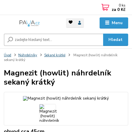
0
ks
za
0 Kč
Menu
Hledat
Úvod
Náhrdelníky
Sekané krátké
Magnezit (howlit) náhrdelník
sekaný krátký
Magnezit (howlit) náhrdelník
sekaný krátký
obvod cca 45cm