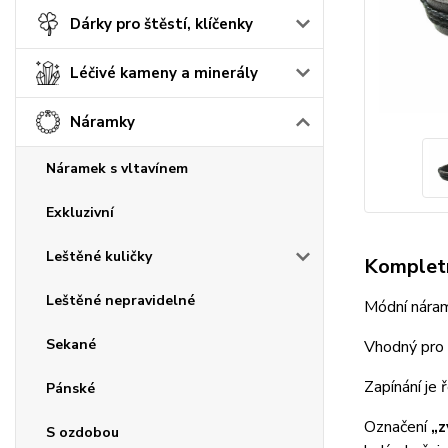
Dárky pro štěstí, klíčenky
Léčivé kameny a minerály
Náramky
Náramek s vltavínem
Exkluzivní
Leštěné kuličky
Kompletn
Leštěné nepravidelné
Módní nára
Sekané
Vhodný pro 
Zapínání je
Pánské
Označení
„z
S ozdobou