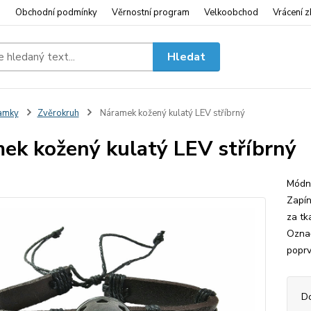
i
Obchodní podmínky
Věrnostní program
Velkoobchod
Vrácení z
Hledat
amky
Zvěrokruh
Náramek kožený kulatý LEV stříbrný
ek kožený kulatý LEV stříbrný
Módní
Zapín
za tk
Označ
poprv
D