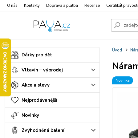
O nás
Kontakty
Doprava a platba
Recenze
Certifikát pravost
Úvod
Nár
Dárky pro děti
Náram
Vltavín – výprodej
Novinka
Akce a slevy
Nejprodávanější
Novinky
Zvýhodněná balení