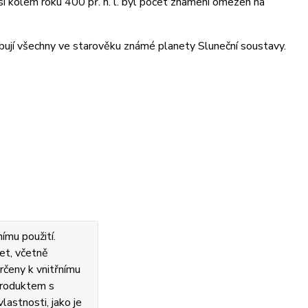
 kolem roku 400 př. n. l. byl počet znamení omezen na
bují všechny ve starověku známé planety Sluneční soustavy.
ímu použití.
et, včetně
rčeny k vnitřnímu
 produktem s
lastnosti, jako je