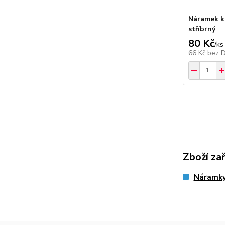
Náramek k
stříbrný
80 Kč
/
ks
66 Kč
bez 
Zboží za
Náramk