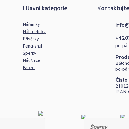
Hlavní kategorie
Kontaktujte
Náramky
info@
Náhrdelníky
+420
Přívěsky
po-pá 
Feng-shui
Šperky
Prod
Náušnice
Běloho
Brože
po-pá 
Číslo
21012
IBAN:
Šperky