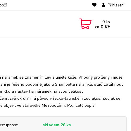
boží
Přihlášení
0
ks
za
0 Kč
 náramek se znamením Lev z umělé kůže. Vhodný pro ženy i muže.
ání je řešeno podobně jako u Shamballa náramků, stačí zatáhnout
aničku a nastavit si náramek na svou velikost.
ení „zvěrokruh“ má původ v řecko-latinském zodiakus. Zodiak se
é objevil ve starověké Mezopotámii. Po...
celý popis
ostupnost
skladem 26 ks