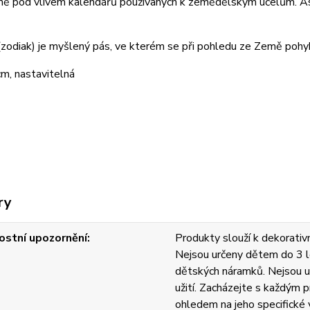
jmě pod vlivem kalendářů používaných k zemědělským účelům. Asi
zodiak) je myšlený pás, ve kterém se při pohledu ze Země pohy
m, nastavitelná
ry
stní upozornění
Produkty slouží k dekorativn
Nejsou určeny dětem do 3 l
dětských náramků. Nejsou u
užití. Zacházejte s každým
ohledem na jeho specifické v