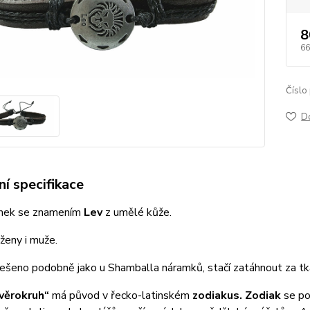
8
66
Číslo
D
í specifikace
mek se znamením
Lev
z umělé kůže.
ženy i muže.
 řešeno podobně jako u Shamballa náramků, stačí zatáhnout za tk
věrokruh“
má původ v řecko-latinském
zodiakus. Zodiak
se po