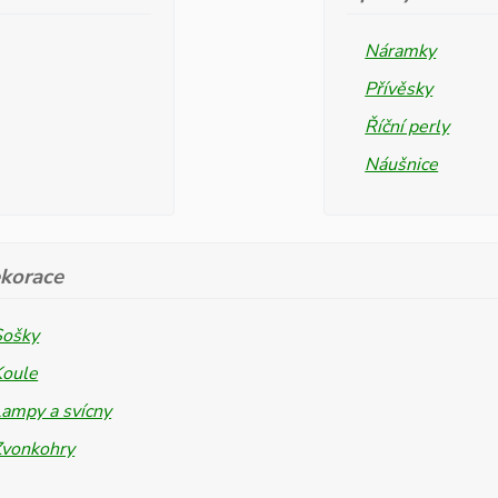
Náramky
Přívěsky
Říční perly
Náušnice
korace
Sošky
Koule
ampy a svícny
Zvonkohry