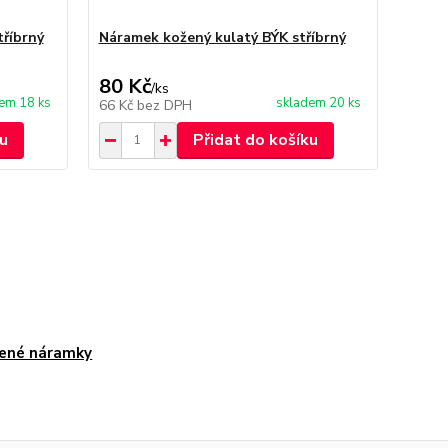
říbrný
Náramek kožený kulatý BÝK stříbrný
Nára
stříb
80 Kč
80 
/
ks
em 18 ks
skladem 20 ks
66 Kč
bez DPH
66 Kč
u
Přidat do košíku
ené náramky