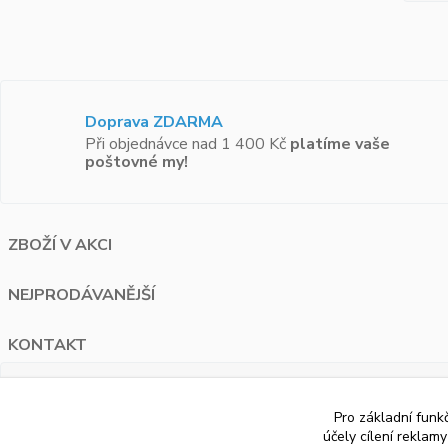
Doprava ZDARMA
Při objednávce nad 1 400 Kč
platíme vaše
poštovné my!
ZBOŽÍ V AKCI
NEJPRODÁVANĚJŠÍ
KONTAKT
PAUA.cz
Pro základní funk
Bělohorská 1687/120 Praha 6
účely cílení reklam