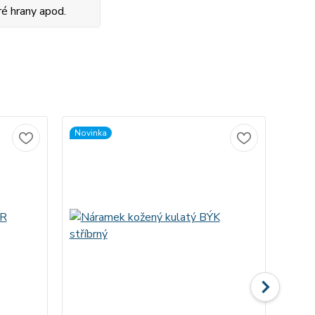
ré hrany apod.
Novinka
Novi