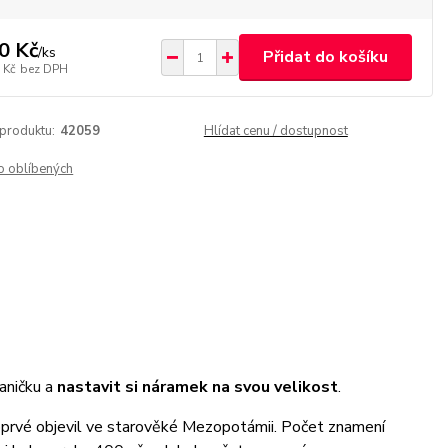
0 Kč
/
ks
Přidat do košíku
 Kč
bez DPH
 produktu:
42059
Hlídat cenu / dostupnost
o oblíbených
aničku a
nastavit si náramek na svou velikost
.
prvé objevil ve starověké Mezopotámii. Počet znamení