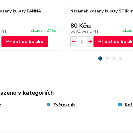
ožený kulatý PANNA
Náramek kožený kulatý ŠTÍR st
80 Kč
/
ks
skladem 27 ks
sklad
DPH
66 Kč
bez DPH
Přidat do košíku
Přidat do košík
řazeno v kategoriích
y
Zvěrokruh
Kož