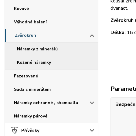
kolísal zře
dvanáct.
Kovové
Zvěrokruh
(
Výhodná balení
Délka:
18 c
Zvěrokruh
Náramky z minerálů
Kožené náramky
Fazetované
Paramet
Sada s minerálem
Náramky ochranné , shamballa
Bezpečno
Náramky párové
Přívěsky