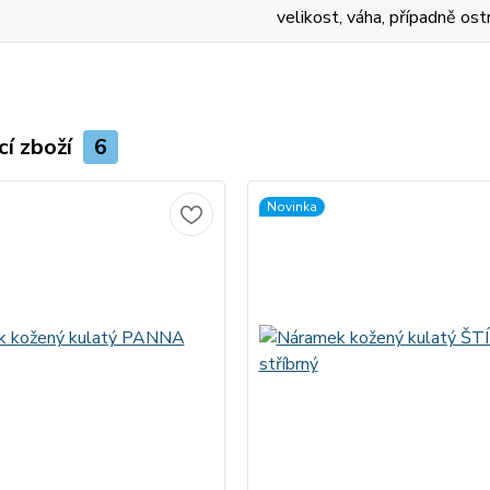
velikost, váha, případně ost
cí zboží
6
Novinka