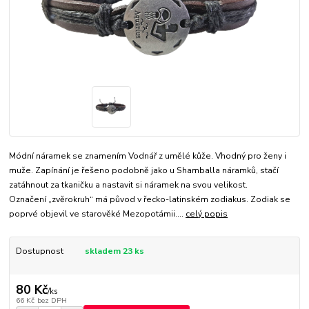
Módní náramek se znamením Vodnář z umělé kůže. Vhodný pro ženy i
muže. Zapínání je řešeno podobně jako u Shamballa náramků, stačí
zatáhnout za tkaničku a nastavit si náramek na svou velikost.
Označení „zvěrokruh“ má původ v řecko-latinském zodiakus. Zodiak se
poprvé objevil ve starověké Mezopotámii....
celý popis
Dostupnost
skladem 23 ks
80 Kč
/
ks
66 Kč
bez DPH