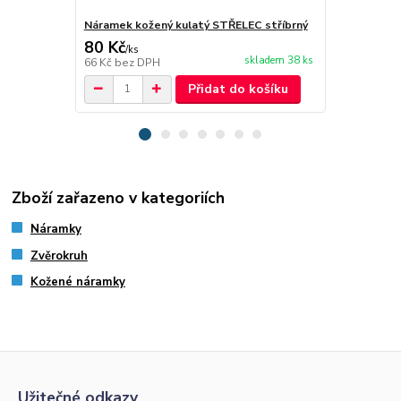
Náramek kožený kulatý STŘELEC stříbrný
Náramek kož
80 Kč
80 Kč
/
ks
/
ks
skladem 38 ks
66 Kč
bez DPH
66 Kč
bez D
Přidat do košíku
Zboží zařazeno v kategoriích
Náramky
Zvěrokruh
Kožené náramky
Užitečné odkazy