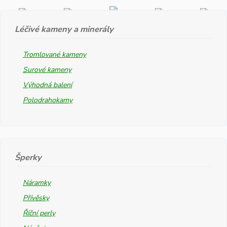
Léčivé kameny a minerály
Tromlované kameny
Surové kameny
Výhodná balení
Polodrahokamy
Šperky
Náramky
Přívěsky
Říční perly