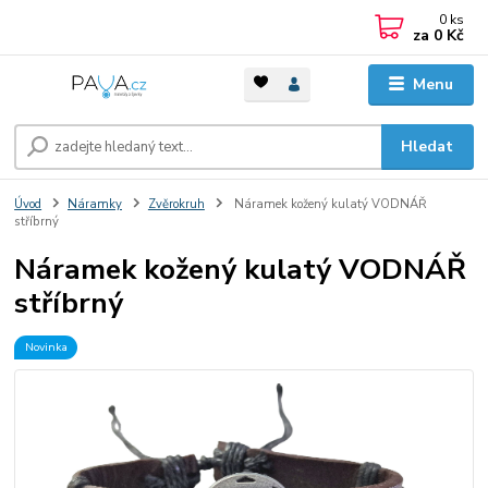
0
ks
za
0 Kč
Menu
Hledat
Úvod
Náramky
Zvěrokruh
Náramek kožený kulatý VODNÁŘ
stříbrný
Náramek kožený kulatý VODNÁŘ
stříbrný
Novinka