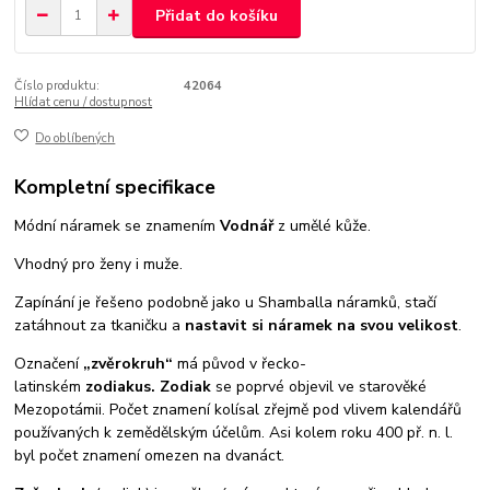
Přidat do košíku
Číslo produktu:
42064
Hlídat cenu / dostupnost
Do oblíbených
Kompletní specifikace
Módní náramek se znamením
Vodnář
z umělé kůže.
Vhodný pro ženy i muže.
Zapínání je řešeno podobně jako u Shamballa náramků, stačí
zatáhnout za tkaničku a
nastavit si náramek na svou velikost
.
Označení
„zvěrokruh“
má původ v řecko-
latinském
zodiakus. Zodiak
se poprvé objevil ve starověké
Mezopotámii. Počet znamení kolísal zřejmě pod vlivem kalendářů
používaných k zemědělským účelům. Asi kolem roku 400 př. n. l.
byl počet znamení omezen na dvanáct.