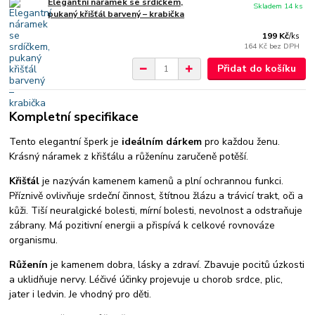
Elegantní náramek se srdíčkem,
Skladem 14 ks
pukaný křišťál barvený – krabička
199 Kč
/
ks
164 Kč
bez DPH
Přidat do košíku
Kompletní specifikace
Tento elegantní šperk je
ideálním dárkem
pro každou ženu.
Krásný náramek z křišťálu a růženínu zaručeně potěší.
Křišťál
je nazýván kamenem kamenů a plní ochrannou funkci.
Příznivě ovlivňuje srdeční činnost, štítnou žlázu a trávicí trakt, oči a
kůži. Tiší neuralgické bolesti, mírní bolesti, nevolnost a odstraňuje
zábrany. Má pozitivní energii a přispívá k celkové rovnováze
organismu.
Růženín
je kamenem dobra, lásky a zdraví. Zbavuje pocitů úzkosti
a uklidňuje nervy. Léčivé účinky projevuje u chorob srdce, plic,
jater i ledvin. Je vhodný pro děti.