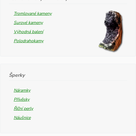
Tromlované kameny
Surové kameny
Výhodná balení
Polodrahokamy
Šperky
Náramky
Přívěsky
Říční perly
Náušnice