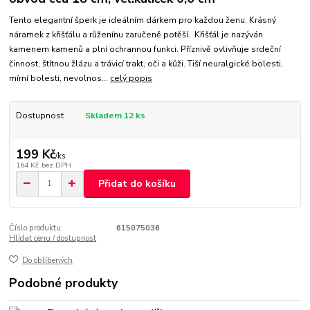
Tento elegantní šperk je ideálním dárkem pro každou ženu. Krásný
náramek z křišťálu a růženínu zaručeně potěší. Křišťál je nazýván
kamenem kamenů a plní ochrannou funkci. Příznivě ovlivňuje srdeční
činnost, štítnou žlázu a trávicí trakt, oči a kůži. Tiší neuralgické bolesti,
mírní bolesti, nevolnos...
celý popis
Dostupnost
Skladem 12 ks
199 Kč
/
ks
164 Kč
bez DPH
Přidat do košíku
Číslo produktu:
615075036
Hlídat cenu / dostupnost
Do oblíbených
Podobné produkty