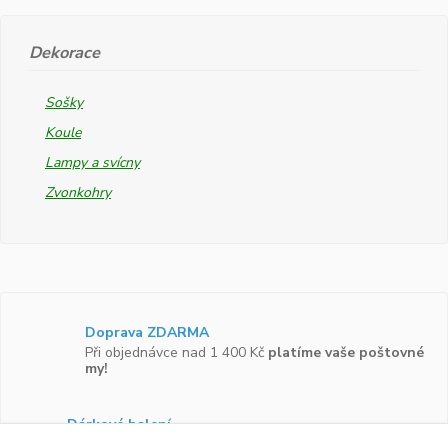
Dekorace
Sošky
Koule
Lampy a svícny
Zvonkohry
Doprava ZDARMA
Při objednávce nad 1 400 Kč
platíme vaše poštovné
my!
Dárkové balení
Zboží vám rádi zabalíme do
dárkové krabičky.