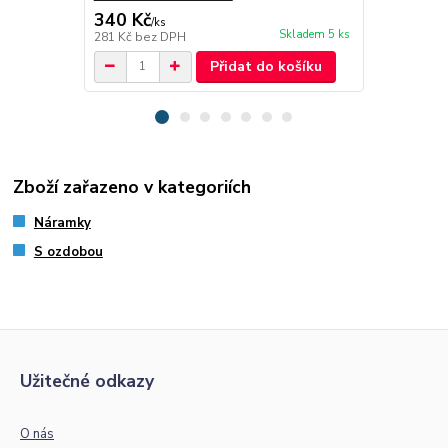
340 Kč
79 Kč
/
ks
/
ks
Skladem 5 ks
281 Kč
bez DPH
65 Kč
bez D
Přidat do košíku
Zboží zařazeno v kategoriích
Náramky
S ozdobou
Užitečné odkazy
O nás