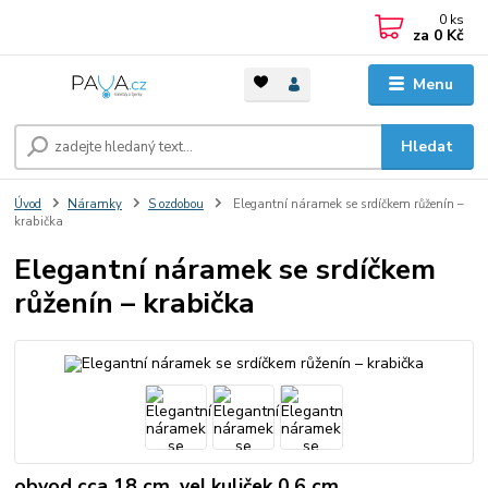
0
ks
za
0 Kč
Menu
Hledat
Úvod
Náramky
S ozdobou
Elegantní náramek se srdíčkem růženín –
krabička
Elegantní náramek se srdíčkem
růženín – krabička
obvod cca 18 cm, vel.kuliček 0,6 cm