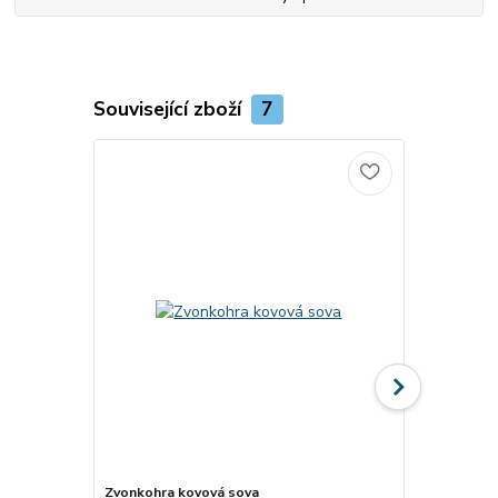
Související zboží
7
Zvonkohra kovová sova
Růženec dlo