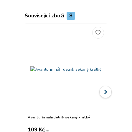
Související zboží
8
Novinka
Avanturín náhrdelník sekaný krátký
Labradorit 
109 Kč
120 Kč
/
ks
/
ks