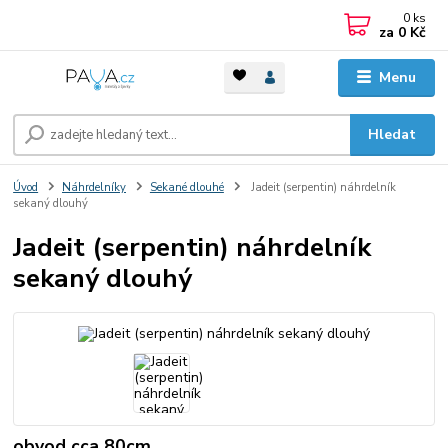
0
ks
za
0 Kč
Menu
Hledat
Úvod
Náhrdelníky
Sekané dlouhé
Jadeit (serpentin) náhrdelník
sekaný dlouhý
Jadeit (serpentin) náhrdelník
sekaný dlouhý
obvod cca 80cm