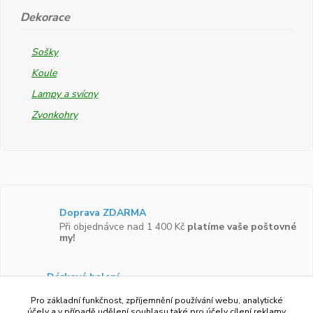
Dekorace
Sošky
Koule
Lampy a svícny
Zvonkohry
Doprava ZDARMA
Při objednávce nad 1 400 Kč
platíme vaše poštovné
my!
Dárkové balení
Zboží vám rádi zabalíme do
dárkové krabičky.
Pro základní funkčnost, zpříjemnění používání webu, analytické
účely a v případě udělení souhlasu také pro účely cílení reklamy