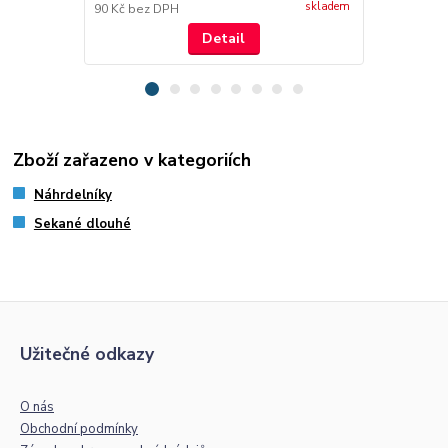
skladem
90 Kč
bez DPH
99 Kč
bez D
Detail
Zboží zařazeno v kategoriích
Náhrdelníky
Sekané dlouhé
Užitečné odkazy
O nás
Obchodní podmínky