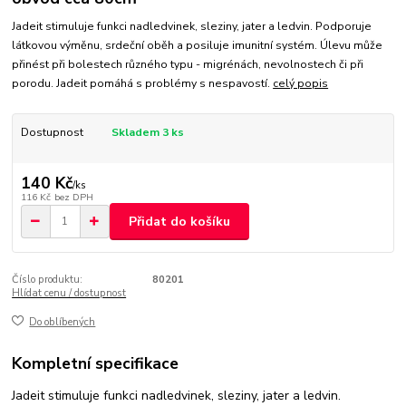
Jadeit stimuluje funkci nadledvinek, sleziny, jater a ledvin. Podporuje
látkovou výměnu, srdeční oběh a posiluje imunitní systém. Úlevu může
přinést při bolestech různého typu - migrénách, nevolnostech či při
porodu. Jadeit pomáhá s problémy s nespavostí.
celý popis
Dostupnost
Skladem 3 ks
140 Kč
/
ks
116 Kč
bez DPH
Přidat do košíku
Číslo produktu:
80201
Hlídat cenu / dostupnost
Do oblíbených
Kompletní specifikace
Jadeit stimuluje funkci nadledvinek, sleziny, jater a ledvin.